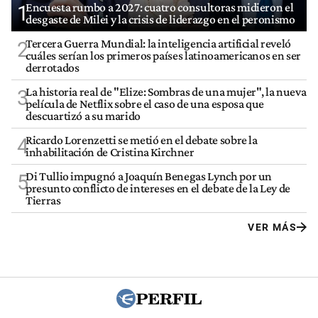
Encuesta rumbo a 2027: cuatro consultoras midieron el
1
desgaste de Milei y la crisis de liderazgo en el peronismo
Tercera Guerra Mundial: la inteligencia artificial reveló
2
cuáles serían los primeros países latinoamericanos en ser
derrotados
La historia real de "Elize: Sombras de una mujer", la nueva
3
película de Netflix sobre el caso de una esposa que
descuartizó a su marido
Ricardo Lorenzetti se metió en el debate sobre la
4
inhabilitación de Cristina Kirchner
Di Tullio impugnó a Joaquín Benegas Lynch por un
5
presunto conflicto de intereses en el debate de la Ley de
Tierras
VER MÁS