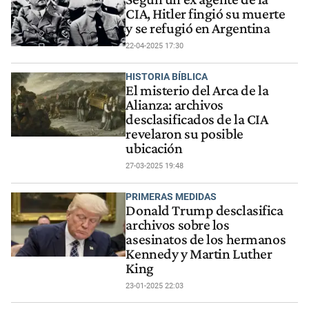
CIA, Hitler fingió su muerte
y se refugió en Argentina
22-04-2025 17:30
HISTORIA BÍBLICA
El misterio del Arca de la
Alianza: archivos
desclasificados de la CIA
revelaron su posible
ubicación
27-03-2025 19:48
PRIMERAS MEDIDAS
Donald Trump desclasifica
archivos sobre los
asesinatos de los hermanos
Kennedy y Martin Luther
King
23-01-2025 22:03