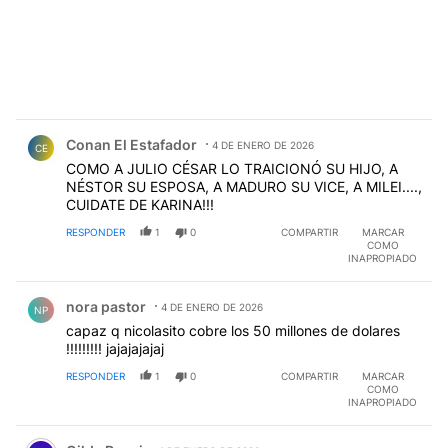
Comentario de Conan El Estafador.
Conan El Estafador
4 DE ENERO DE 2026
CE
COMO A JULIO CÉSAR LO TRAICIONÓ SU HIJO, A
NÉSTOR SU ESPOSA, A MADURO SU VICE, A MILEI....,
CUIDATE DE KARINA!!!
RESPONDER
1
0
COMPARTIR
MARCAR
COMO
INAPROPIADO
Comentario de nora pastor.
nora pastor
4 DE ENERO DE 2026
NP
capaz q nicolasito cobre los 50 millones de dolares
!!!!!!!!! jajajajajaj
RESPONDER
1
0
COMPARTIR
MARCAR
COMO
INAPROPIADO
Comentario de Gilda Rossi.