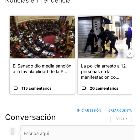
Noticias en Tendencia
Este listado muestra los artículos con más comentarios en los últim
Un artículo de tendencia con el título "El Senado dio media san
Un artículo de tendencia con e
El Senado dio media sanción
La policía arrestó a 12
a la Inviolabilidad de la P...
personas en la
manifestación co...
115 comentarios
20 comentarios
INICIAR SESIÓN
|
CREAR CUENTA
Conversación
SIGA ESTA CO
SEGUIR