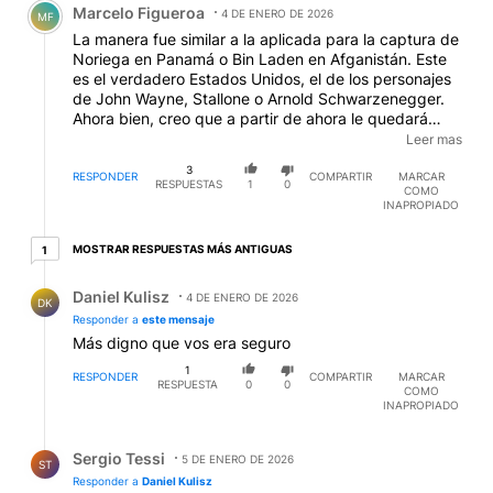
Marcelo Figueroa
4 DE ENERO DE 2026
MF
La manera fue similar a la aplicada para la captura de
Noriega en Panamá o Bin Laden en Afganistán. Este
es el verdadero Estados Unidos, el de los personajes
de John Wayne, Stallone o Arnold Schwarzenegger.
Ahora bien, creo que a partir de ahora le quedará
claro a muchos dirigentes políticos del mundo que los
Leer mas
norteamericanos se han constituido como los
3
gendarmes de la humanidad o de las zonas en donde
RESPONDER
COMPARTIR
MARCAR
RESPUESTAS
1
0
COMO
se discuten sus intereses económicos, políticos, etc.
INAPROPIADO
Veo con pena como algunos políticos nuestros se
muestran como amigos del Presidente Trump, craso
1 respuesta más antiguas
MOSTRAR RESPUESTAS MÁS ANTIGUAS
1
error, por creerse amigos se convierten en un súbditos
o, como llamamos aquí, chupamedias o, como decía
Respuesta de Daniel Kulisz.
Daniel Kulisz
Fidel, lamebotas, gente ésta asqueada por ellos. Y lo
4 DE ENERO DE 2026
DK
peor es ver la inacción de los organismos
Responder a
este mensaje
internacionales que se suponen están para intervenir
Más digno que vos era seguro
en estos casos. Entonces a partir de ahora todos los
1
países alcanzados por la influencia norteamericana
RESPONDER
COMPARTIR
MARCAR
RESPUESTA
0
0
COMO
están en libertad condicionada. Y bue´.
INAPROPIADO
Respuesta de Sergio Tessi.
Sergio Tessi
5 DE ENERO DE 2026
ST
Responder a
Daniel Kulisz