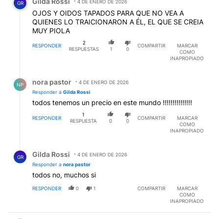
Gilda Rossi
4 DE ENERO DE 2026
GR
OJOS Y OIDOS TAPADOS PARA QUE NO VEA A
QUIENES LO TRAICIONARON A ÉL, EL QUE SE CREIA
MUY PIOLA
2
RESPONDER
COMPARTIR
MARCAR
RESPUESTAS
1
0
COMO
INAPROPIADO
Respuesta de nora pastor.
nora pastor
4 DE ENERO DE 2026
NP
Responder a
Gilda Rossi
todos tenemos un precio en este mundo !!!!!!!!!!!!!!!
1
RESPONDER
COMPARTIR
MARCAR
RESPUESTA
0
0
COMO
INAPROPIADO
Respuesta de Gilda Rossi.
Gilda Rossi
4 DE ENERO DE 2026
GR
Responder a
nora pastor
todos no, muchos si
RESPONDER
0
1
COMPARTIR
MARCAR
COMO
INAPROPIADO
Comentario de Marcelo Figueroa.