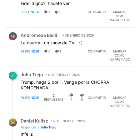
Fidel digno?, hacete ver
RESPONDER
1
0
COMPARTIR
MARCAR
COMO
INAPROPIADO
Comentario de Andromeda Bielli.
Andromeda Bielli
4 DE ENERO DE 2026
AB
La guerra...un show de TV... :(
RESPONDER
0
1
COMPARTIR
MARCAR
COMO
INAPROPIADO
Comentario de Julio Trejo.
Julio Trejo
4 DE ENERO DE 2026
JT
Trump, haga 2 por 1. Venga por la CHORRA
KONDENADA.
2
RESPONDER
COMPARTIR
MARCAR
RESPUESTAS
4
0
COMO
INAPROPIADO
Respuesta de Daniel Kulisz.
Daniel Kulisz
4 DE ENERO DE 2026
DK
Responder a
Julio Trejo
Infeliz