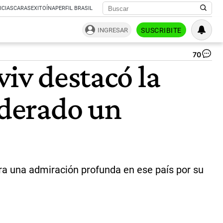
ICIAS
CARAS
EXITOÍNA
PERFIL BRASIL
INGRESAR
SUSCRIBITE
70
Ax
viv destacó la
Wa
|
NA
iderado un
era una admiración profunda en ese país por su