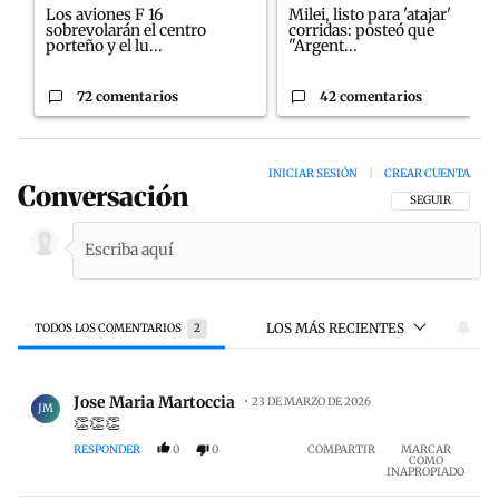
Los aviones F 16
Milei, listo para 'atajar'
sobrevolarán el centro
corridas: posteó que
porteño y el lu...
"Argent...
72 comentarios
42 comentarios
INICIAR SESIÓN
|
CREAR CUENTA
Conversación
SIGA ESTA CON
SEGUIR
LOS MÁS RECIENTES
TODOS LOS COMENTARIOS
2
Todos los comentarios
Comentario de Jose Maria Martoccia.
Jose Maria Martoccia
23 DE MARZO DE 2026
JM
👏👏👏
RESPONDER
0
0
COMPARTIR
MARCAR
COMO
INAPROPIADO