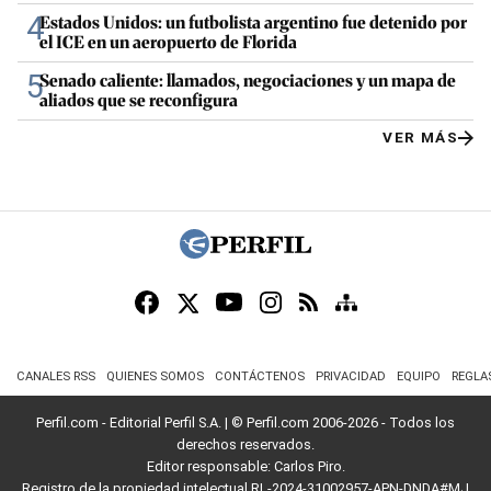
4
Estados Unidos: un futbolista argentino fue detenido por
el ICE en un aeropuerto de Florida
5
Senado caliente: llamados, negociaciones y un mapa de
aliados que se reconfigura
VER MÁS
CANALES RSS
QUIENES SOMOS
CONTÁCTENOS
PRIVACIDAD
EQUIPO
REGLA
Perfil.com - Editorial Perfil S.A.
| © Perfil.com 2006-2026 - Todos los
derechos reservados.
Editor responsable: Carlos Piro.
Registro de la propiedad intelectual RL-2024-31002957-APN-DNDA#MJ