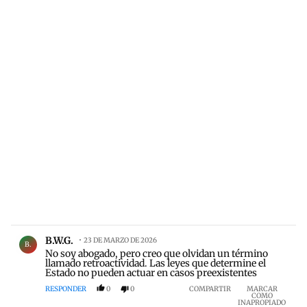
Comentario de B.W.G. .
B.W.G.
23 DE MARZO DE 2026
B.
No soy abogado, pero creo que olvidan un término
llamado retroactividad. Las leyes que determine el
Estado no pueden actuar en casos preexistentes
RESPONDER
0
0
COMPARTIR
MARCAR
COMO
INAPROPIADO