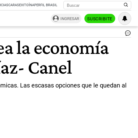
ICIAS
CARAS
EXITOÍNA
PERFIL BRASIL
INGRESAR
SUSCRIBITE
Mi
uea la economía
Dí
Ca
|
íaz- Canel
AF
nómicas. Las escasas opciones que le quedan al