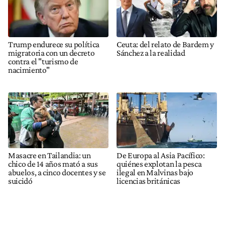
Trump endurece su política
Ceuta: del relato de Bardem y
migratoria con un decreto
Sánchez a la realidad
contra el "turismo de
nacimiento"
Masacre en Tailandia: un
De Europa al Asia Pacífico:
chico de 14 años mató a sus
quiénes explotan la pesca
abuelos, a cinco docentes y se
ilegal en Malvinas bajo
suicidó
licencias británicas