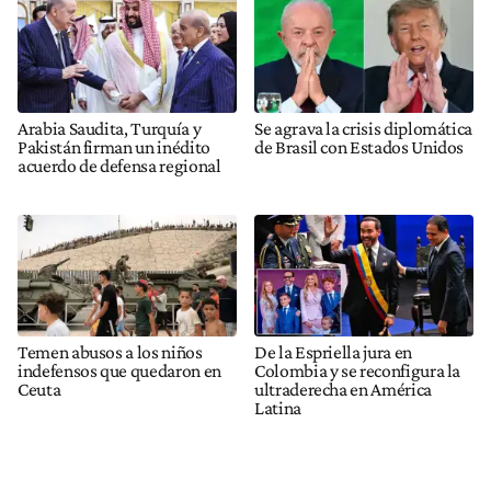
Arabia Saudita, Turquía y
Se agrava la crisis diplomática
Pakistán firman un inédito
de Brasil con Estados Unidos
acuerdo de defensa regional
Temen abusos a los niños
De la Espriella jura en
indefensos que quedaron en
Colombia y se reconfigura la
Ceuta
ultraderecha en América
Latina