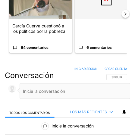
García Cuerva cuestionó a
los políticos por la pobreza
64 comentarios
6 comentarios
INICIAR SESIÓN
|
CREAR CUENTA
Conversación
SIGA ESTA CO
SEGUIR
LOS MÁS RECIENTES
TODOS LOS COMENTARIOS
Todos los comentarios
Inicie la conversación