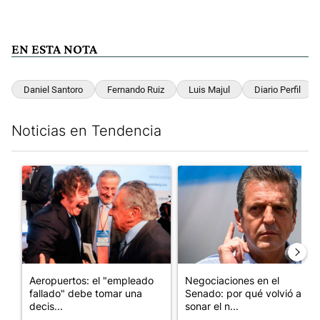
EN ESTA NOTA
Daniel Santoro
Fernando Ruiz
Luis Majul
Diario Perfil
Noticias en Tendencia
Este listado muestra los artículos con más comentarios en los últim
Un artículo de tendencia con el título "Aeropuertos: el "emplea
Un artículo de tendencia con 
Aeropuertos: el "empleado
Negociaciones en el
fallado" debe tomar una
Senado: por qué volvió a
decis...
sonar el n...