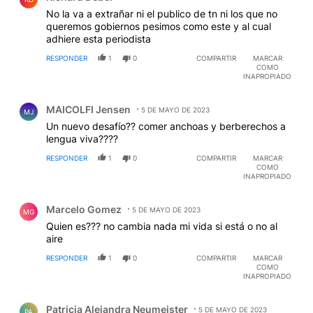
No la va a extrañar ni el publico de tn ni los que no
queremos gobiernos pesimos como este y al cual
adhiere esta periodista
RESPONDER
1
0
COMPARTIR
MARCAR
COMO
INAPROPIADO
Comentario de MAICOLFI Jensen.
MAICOLFI Jensen
5 DE MAYO DE 2023
MJ
Un nuevo desafío?? comer anchoas y berberechos a
lengua viva????
RESPONDER
1
0
COMPARTIR
MARCAR
COMO
INAPROPIADO
Comentario de Marcelo Gomez.
Marcelo Gomez
5 DE MAYO DE 2023
MG
Quien es??? no cambia nada mi vida si está o no al
aire
RESPONDER
1
0
COMPARTIR
MARCAR
COMO
INAPROPIADO
Comentario de Patricia Alejandra Neumeister.
Patricia Alejandra Neumeister
5 DE MAYO DE 2023
PA