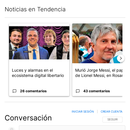
Noticias en Tendencia
Este listado muestra los artículos con más comentarios en los últim
Un artículo de tendencia con el título "Luces y alarmas en el eco
Un artículo de tendencia con e
Luces y alarmas en el
Murió Jorge Messi, el papá
ecosistema digital libertario
de Lionel Messi, en Rosario
26 comentarios
43 comentarios
INICIAR SESIÓN
|
CREAR CUENTA
Conversación
SIGA ESTA CO
SEGUIR