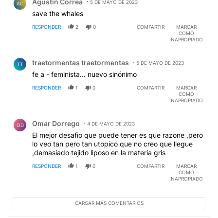
Agustin Correa
5 DE MAYO DE 2023
AC
save the whales
RESPONDER
2
0
COMPARTIR
MARCAR
COMO
INAPROPIADO
Comentario de traetormentas traetormentas.
traetormentas traetormentas
5 DE MAYO DE 2023
TT
fe a - feminista... nuevo sinónimo
RESPONDER
1
0
COMPARTIR
MARCAR
COMO
INAPROPIADO
Comentario de Omar Dorrego.
Omar Dorrego
4 DE MAYO DE 2023
OD
El mejor desafio que puede tener es que razone ,pero
lo veo tan pero tan utopico que no creo que llegue
,demasiado tejido liposo en la materia gris
RESPONDER
1
0
COMPARTIR
MARCAR
COMO
INAPROPIADO
CARGAR MÁS COMENTARIOS