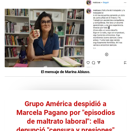
El mensaje de Marina Abiuso.
Grupo América despidió a
Marcela Pagano por "episodios
de maltrato laboral": ella
denunció "censura y presiones"