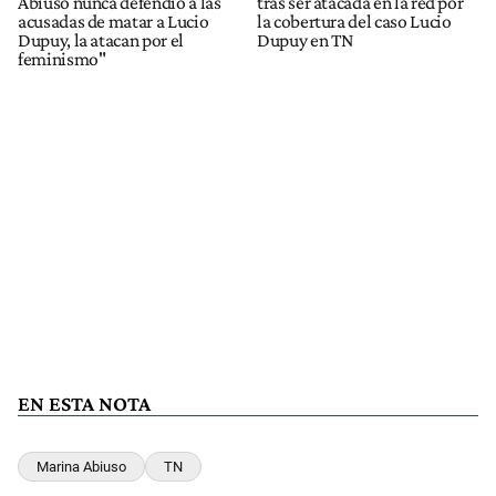
Abiuso nunca defendió a las
tras ser atacada en la red por
acusadas de matar a Lucio
la cobertura del caso Lucio
Dupuy, la atacan por el
Dupuy en TN
feminismo"
EN ESTA NOTA
Marina Abiuso
TN