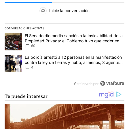
Todos los comentarios
Inicie la conversación
CONVERSACIONES ACTIVAS
Este listado muestra los artículos con más comentarios en los últim
Un artículo de tendencia con el título "El Senado dio media sanci
El Senado dio media sanción a la Inviolabilidad de la
Propiedad Privada: el Gobierno tuvo que ceder en la
Ley del Manejo del Fuego
60
Un artículo de tendencia con el título "La policía arrestó a 12 per
La policía arrestó a 12 personas en la manifestación
contra la ley de tierras y hubo, al menos, 3 agentes
heridos
4
Gestionado por