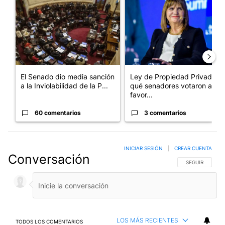
Un artículo de tendencia con el título "El Senado dio media san
Un artículo de tendencia con e
El Senado dio media sanción
Ley de Propiedad Privada:
a la Inviolabilidad de la P...
qué senadores votaron a
favor...
60 comentarios
3 comentarios
INICIAR SESIÓN
|
CREAR CUENTA
Conversación
SIGA ESTA CO
SEGUIR
LOS MÁS RECIENTES
TODOS LOS COMENTARIOS