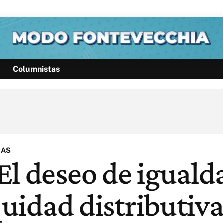
Columnistas
Política
Pymes
Salud
Internacional
Clima
Deportes
Business
Noticias
Caras
HAS
El deseo de iguald
quidad distributiva