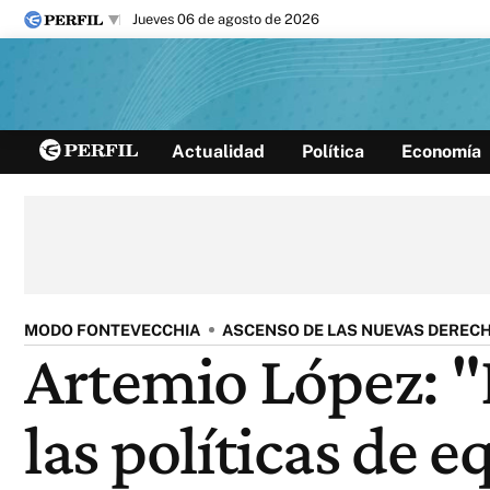
jueves 06 de agosto de 2026
Últimas noticias
Actualidad
Política
Economía
Inicio
Ahora
Opinión
Cultura
Arte
Educación
Videos
Córdoba
Reperfilar
Diario del Juicio
MODO FONTEVECCHIA
ASCENSO DE LAS NUEVAS DEREC
Artemio López: "
las políticas de e