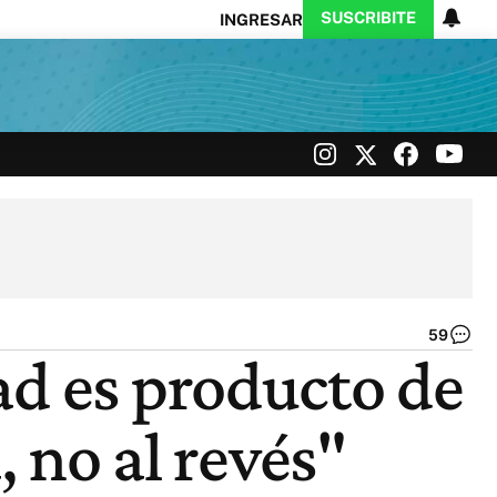
SUSCRIBITE
INGRESAR
Ciencia
Protagonistas
Tecnología
CARAS
Exitoina
Turismo
Exitoina
Gaming
Vivo
59
Ar
ad es producto de
Ló
|
Ce
, no al revés"