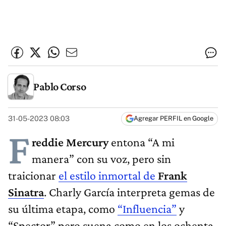
Pablo Corso
31-05-2023 08:03
Agregar PERFIL en Google
F
reddie Mercury
entona “A mi
manera” con su voz, pero sin
traicionar
el estilo inmortal de
Frank
Sinatra
. Charly García interpreta gemas de
su última etapa, como
“Influencia”
y
“Spector” pero suena como en los ochenta.