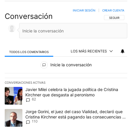
INICIAR SESIÓN
|
CREAR CUENTA
Conversación
SIGA ESTA CO
SEGUIR
LOS MÁS RECIENTES
TODOS LOS COMENTARIOS
Todos los comentarios
Inicie la conversación
CONVERSACIONES ACTIVAS
Este listado muestra los artículos con más comentarios en los últim
Un artículo de tendencia con el título "Javier Milei celebra la jug
Javier Milei celebra la jugada política de Cristina
Kirchner que desgasta al peronismo
62
Un artículo de tendencia con el título "Jorge Gorini, el juez del
Jorge Gorini, el juez del caso Vialidad, declaró que
Cristina Kirchner está pagando las consecuencias de
110
cometer "un delito comprobado"