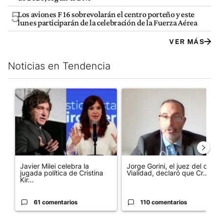
5
Los aviones F 16 sobrevolarán el centro porteño y este
lunes participarán de la celebración de la Fuerza Aérea
VER MÁS
Noticias en Tendencia
Este listado muestra los artículos con más comentarios en los últim
Un artículo de tendencia con el título "Javier Milei celebra la j
Un artículo de tendencia con e
Javier Milei celebra la
Jorge Gorini, el juez del caso
jugada política de Cristina
Vialidad, declaró que Cr...
Kir...
61 comentarios
110 comentarios