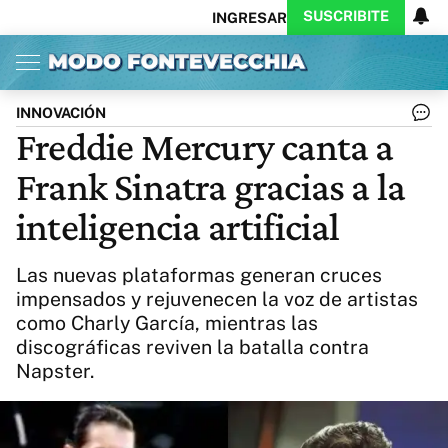
SUSCRIBITE
INGRESAR
Inicio
Ahora
Opinión
Actualidad
Política
Economía
Columnistas
Política
Pymes
Salud
INNOVACIÓN
Ciencia
Protagonistas
Tecnología
Freddie Mercury canta a
Cultura
Arte
Educación
Frank Sinatra gracias a la
Internacional
Clima
Deportes
CARAS
Exitoina
Turismo
inteligencia artificial
Videos
Córdoba
Reperfilar
Business
Noticias
Caras
Las nuevas plataformas generan cruces
Exitoina
Gaming
Vivo
impensados y rejuvenecen la voz de artistas
como Charly García, mientras las
Diario del Juicio
discográficas reviven la batalla contra
Napster.