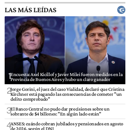
LAS MÁS LEÍDAS
1
Encuesta: Axel Kicillof y Javier Milei fueron medidos en la
Provincia de Buenos Aires y hubo un claro ganador
2
Jorge Gorini, el juez del caso Vialidad, declaró que Cristina
Kirchner está pagando las consecuencias de cometer "un
delito comprobado"
3
El Banco Central no pudo dar precisiones sobre un
sobrante de $4 billones: "En algún lado están"
4
ANSES: cuándo cobran jubilados y pensionados en agosto
de 2026, según el DNI