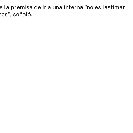
|
 la premisa de ir a una interna "no es lastimar
Se
nes", señaló.
Pi
4