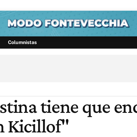
Columnistas
Política
Pymes
Salud
Internacional
Clima
Deportes
Business
Noticias
Caras
stina tiene que enc
 Kicillof"