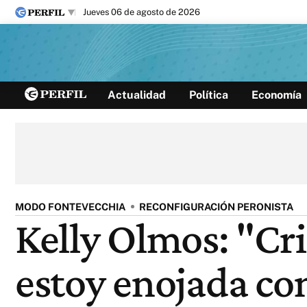
jueves 06 de agosto de 2026
Últimas noticias
Actualidad
Política
Economía
Inicio
Ahora
Opinión
Cultura
Arte
Educación
Videos
Córdoba
Reperfilar
Diario del Juicio
MODO FONTEVECCHIA
RECONFIGURACIÓN PERONISTA
Kelly Olmos: "Cri
estoy enojada con