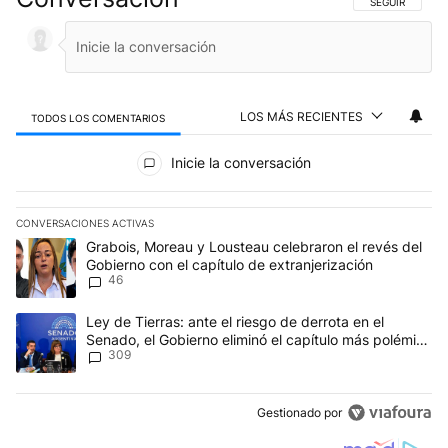
SIGA ESTA CO
SEGUIR
LOS MÁS RECIENTES
TODOS LOS COMENTARIOS
Todos los comentarios
Inicie la conversación
CONVERSACIONES ACTIVAS
Este listado muestra los artículos con más comentarios en los últim
Un artículo de tendencia con el título "Grabois, Moreau y Lousteau
Grabois, Moreau y Lousteau celebraron el revés del
Gobierno con el capítulo de extranjerización
46
Un artículo de tendencia con el título "Ley de Tierras: ante el ri
Ley de Tierras: ante el riesgo de derrota en el
Senado, el Gobierno eliminó el capítulo más polémico
309
del proyecto
Gestionado por