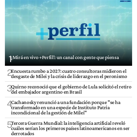
1
¡Mirá en vivo +Perfil!: un canal con gente que piensa
2
Encuesta rumbo a 2027: cuatro consultoras midieron el
desgaste de Milei y la crisis de liderazgo en el peronismo
3
Quirno reconoció que el gobierno de Lula solicitó el retiro
del embajador argentino en Brasil
4
Cachanosky renunció a una fundación porque "se ha
transformado en una especie de Instituto Patria
incondicional de la gestión de Milei"
5
Tercera Guerra Mundial: la inteligencia artificial reveló
cuáles serían los primeros países latinoamericanos en ser
derrotados