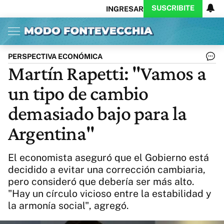
SUSCRIBITE
INGRESAR
Inicio
Ahora
Opinión
Actualidad
Política
Economía
Columnistas
Política
Pymes
Salud
PERSPECTIVA ECONÓMICA
Ciencia
Protagonistas
Tecnología
Martín Rapetti: "Vamos a
Cultura
Arte
Educación
un tipo de cambio
Internacional
Clima
Deportes
CARAS
Exitoina
Turismo
demasiado bajo para la
Videos
Córdoba
Reperfilar
Argentina"
Business
Noticias
Caras
Exitoina
Gaming
Vivo
El economista aseguró que el Gobierno está
Diario del Juicio
decidido a evitar una corrección cambiaria,
pero consideró que debería ser más alto.
"Hay un círculo vicioso entre la estabilidad y
la armonía social", agregó.