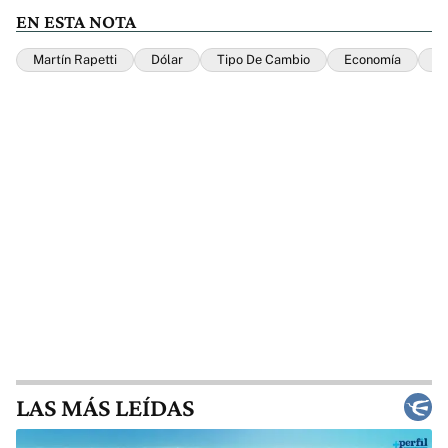
EN ESTA NOTA
Martín Rapetti
Dólar
Tipo De Cambio
Economía
M
LAS MÁS LEÍDAS