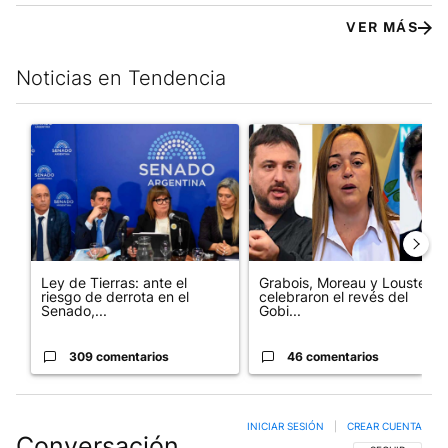
VER MÁS
Noticias en Tendencia
Este listado muestra los artículos con más comentarios en los últim
Un artículo de tendencia con el título "Ley de Tierras: ante el 
Un artículo de tendencia con e
Ley de Tierras: ante el
Grabois, Moreau y Lousteau
riesgo de derrota en el
celebraron el revés del
Senado,...
Gobi...
309 comentarios
46 comentarios
INICIAR SESIÓN
|
CREAR CUENTA
Conversación