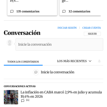
19,4...
ge...
135 comentarios
32 comentarios
INICIAR SESIÓN
|
CREAR CUENTA
Conversación
SIGA ESTA CON
SEGUIR
LOS MÁS RECIENTES
TODOS LOS COMENTARIOS
Todos los comentarios
Inicie la conversación
CONVERSACIONES ACTIVAS
Este listado muestra los artículos con más comentarios en los últim
Un artículo de tendencia con el título "La inflación en CABA marc
La inflación en CABA marcó 2,9% en julio y acumula
19,4% en 2026
141