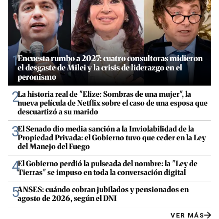
1
Encuesta rumbo a 2027: cuatro consultoras midieron
el desgaste de Milei y la crisis de liderazgo en el
peronismo
2
La historia real de "Elize: Sombras de una mujer", la
nueva película de Netflix sobre el caso de una esposa que
descuartizó a su marido
3
El Senado dio media sanción a la Inviolabilidad de la
Propiedad Privada: el Gobierno tuvo que ceder en la Ley
del Manejo del Fuego
4
El Gobierno perdió la pulseada del nombre: la "Ley de
Tierras" se impuso en toda la conversación digital
5
ANSES: cuándo cobran jubilados y pensionados en
agosto de 2026, según el DNI
VER MÁS