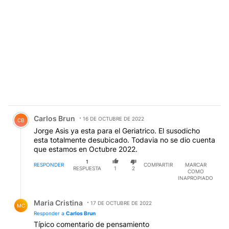
Comentario de Carlos Brun.
Carlos Brun
16 DE OCTUBRE DE 2022
CB
Jorge Asis ya esta para el Geriatrico. El susodicho
esta totalmente desubicado. Todavia no se dio cuenta
que estamos en Octubre 2022.
1
RESPONDER
COMPARTIR
MARCAR
RESPUESTA
1
2
COMO
INAPROPIADO
Respuesta de Maria Cristina.
Maria Cristina
17 DE OCTUBRE DE 2022
MC
Responder a
Carlos Brun
Típico comentario de pensamiento
TERCERMUNDISTA.
RESPONDER
0
0
COMPARTIR
MARCAR
COMO
INAPROPIADO
Comentario de Julio DiCandia.