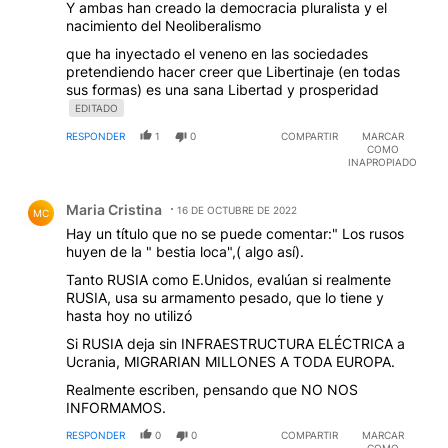
EDITADO
RESPONDER
1
0
COMPARTIR
MARCAR
COMO
INAPROPIADO
Comentario de Maria Cristina.
Maria Cristina
16 DE OCTUBRE DE 2022
MC
Hay un título que no se puede comentar:" Los rusos
huyen de la " bestia loca",( algo así).
Tanto RUSIA como E.Unidos, evalúan si realmente
RUSIA, usa su armamento pesado, que lo tiene y
hasta hoy no utilizó
Si RUSIA deja sin INFRAESTRUCTURA ELÉCTRICA a
Ucrania, MIGRARIAN MILLONES A TODA EUROPA.
Realmente escriben, pensando que NO NOS
INFORMAMOS.
RESPONDER
0
0
COMPARTIR
MARCAR
COMO
INAPROPIADO
Comentario de Luciano Rojas.
Luciano Rojas
16 DE OCTUBRE DE 2022
LR
El secreto..... Dejen de robar y trabajen... Simple y de