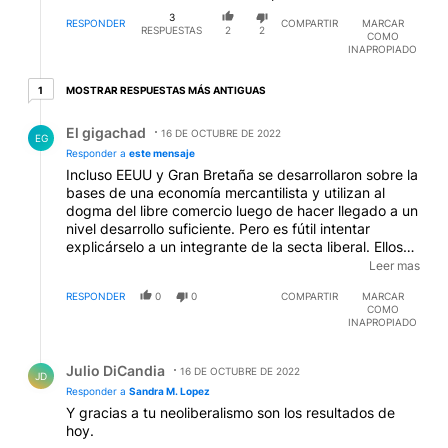
Respuesta de El gigachad.
El gigachad
16 DE OCTUBRE DE 2022
EG
Responder a
este mensaje
Incluso EEUU y Gran Bretaña se desarrollaron sobre la
bases de una economía mercantilista y utilizan al
dogma del libre comercio luego de hacer llegado a un
nivel desarrollo suficiente. Pero es fútil intentar
explicárselo a un integrante de la secta liberal. Ellos
creen que el dogma liberal es infalible y enfurecen
Leer mas
cuando se les confronta con los datos históricos. Son
RESPONDER
0
0
COMPARTIR
MARCAR
una secta de fanáticos.
COMO
INAPROPIADO
Respuesta de Julio DiCandia.
Julio DiCandia
16 DE OCTUBRE DE 2022
JD
Responder a
Sandra M. Lopez
Y gracias a tu neoliberalismo son los resultados de
hoy.
La deregulacion de los mercados financieros en los
90s (Clinton)
todos el mundo endeudado gracias a la fantasía de la
globalización, La clase media destruida, El desempleo
....