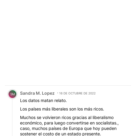
Comentario de Sandra M. Lopez.
Sandra M. Lopez
16 DE OCTUBRE DE 2022
SM
Los datos matan relato.
Los países más liberales son los más ricos.
Muchos se volvieron ricos gracias al liberalismo
económico, para luego convertirse en socialistas.,
caso, muchos países de Europa que hoy pueden
sostener el costo de un estado presente.
3
RESPONDER
COMPARTIR
MARCAR
RESPUESTAS
2
2
COMO
INAPROPIADO
1 respuesta más antiguas
MOSTRAR RESPUESTAS MÁS ANTIGUAS
1