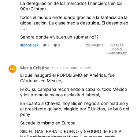
Sandra donde vivis..en un submarino??
RESPONDER
1
0
COMPARTIR
MARCAR
COMO
INAPROPIADO
Comentario de Maria Cristina.
Maria Cristina
16 DE OCTUBRE DE 2022
MC
El que inauguró el POPULISMO en América, fue
Cárdenas en México,
HIZO su campaña recorriendo a caballo, todo México
y les prometía menos esclavitud laboral,
En cuanto a Chávez, hoy Biden negocia con maduro y
el presidente guiado, elegido por E.Unidos, se bajó del
pony
Sucede lo mismo en Europa
SIN EL GAS, BARATO BUENO y SEGURO de RUSIA,
los " gobiernos democráticos ", europeos, están
NEGOCIANDO CON GOBIERNOS AUTOCRATICOS, de
MEDIO ORIENTE.
Todo, por la estupidez de acompañar a e.unidos.
RESPONDER
3
1
COMPARTIR
MARCAR