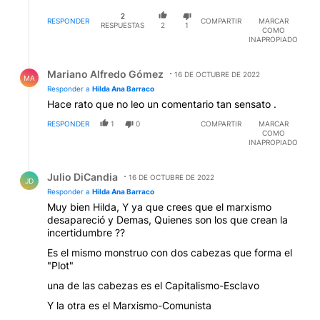
Mariano Alfredo Gómez
16 DE OCTUBRE DE 2022
MA
Responder a
Hilda Ana Barraco
Hace rato que no leo un comentario tan sensato .
RESPONDER
1
0
COMPARTIR
MARCAR
COMO
INAPROPIADO
Respuesta de Julio DiCandia.
Julio DiCandia
16 DE OCTUBRE DE 2022
JD
Responder a
Hilda Ana Barraco
Muy bien Hilda, Y ya que crees que el marxismo
desapareció y Demas, Quienes son los que crean la
incertidumbre ??
Es el mismo monstruo con dos cabezas que forma el
"Plot"
una de las cabezas es el Capitalismo-Esclavo
Y la otra es el Marxismo-Comunista
Y ambas han creado la democracia pluralista y el
nacimiento del Neoliberalismo
que ha inyectado el veneno en las sociedades
pretendiendo hacer creer que Libertinaje (en todas
sus formas) es una sana Libertad y prosperidad