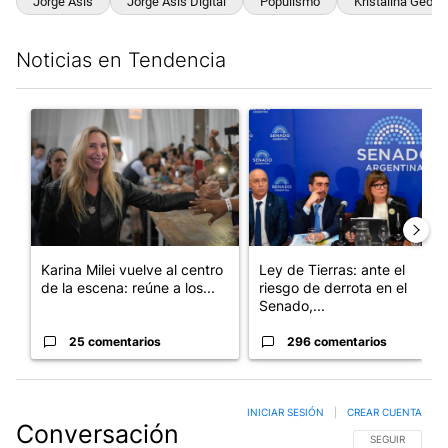
Un artículo de tendencia con el título "Karina Milei vuelve al c
Un artículo de tendencia con e
Karina Milei vuelve al centro
Ley de Tierras: ante el
de la escena: reúne a los...
riesgo de derrota en el
Senado,...
25 comentarios
296 comentarios
INICIAR SESIÓN
|
CREAR CUENTA
Conversación
SIGA ESTA CO
SEGUIR