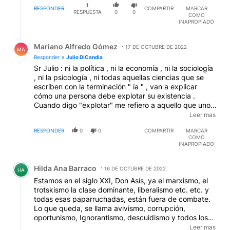
Responder a
Julio DiCandia
Sr Julio : ni la política , ni la economía , ni la sociología
, ni la psicología , ni todas aquellas ciencias que se
escriben con la terminación " ía " , van a explicar
cómo una persona debe explotar su existencia .
Cuando digo "explotar" me refiero a aquello que uno
es capaz de hacer y crear cuando se lo propone . El
Leer mas
mundoy la vida en general es de quienes hacen uso
RESPONDER
0
0
COMPARTIR
MARCAR
de esa capacidad y no de aquellos que los quieren
COMO
describir . Lo mejor que se puede hacer es inculcar
INAPROPIADO
ese valor . Todo lo demás es es sólo palabra . Como
Comentario de Hilda Ana Barraco.
aquellos actores y actrices que creen que , por
Hilda Ana Barraco
interpretar la vida de otros , pueden arrogarse la
16 DE OCTUBRE DE 2022
HA
capacidad de sentirse aquellos que representaron . El
Estamos en el siglo XXI, Don Asís, ya el marxismo, el
mundo que vivimos es el de la actuación . Hay que
trotskismo la clase dominante, liberalismo etc. etc. y
dar oportunidades a quienes las quieren tomar , pero
todas esas paparruchadas, están fuera de combate.
hay que incentivar ese deseo por tomar , aunque se
Lo que queda, se llama avivismo, corrupción,
sufra en el proceso .
oportunismo, Ignorantismo, descuidismo y todos los
ismo que quiera. Ahora, los políticos, con la plata del
Leer mas
pueblo, son los nuevos ricos, algunos más ricos que el
2
más rico de los empresarios.No hace falta teorizar
RESPONDER
COMPARTIR
MARCAR
RESPUESTAS
2
1
COMO
tanto, la realidad se impone por si sola. A los pobres
INAPROPIADO
ya no los construyen los malos capitalistas, sino los
malos gobiernos. Esa es la cruel realidad.
Respuesta de Mariano Alfredo Gómez.