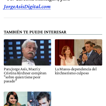
TAMBIÉN TE PUEDE INTERESAR
Para Jorge Asís, Macri y
La Massa-dependencia del
Cristina Kirchner compiten
kirchnerismo culposo
"sobre quien tiene peor
pasado"
Detrás de Sabag no hay nada
ni nadie