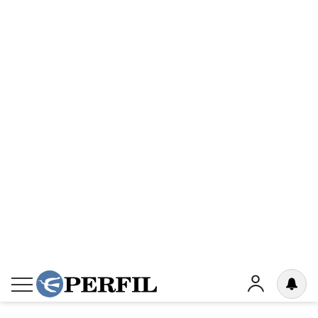
perdonables.
Menos condenables como el populismo
brujo de Los Correa, el esotérico de los
pajaritos de Maduro, hasta estampar el
mismo apodo a Los Fernández, nena o
varón.
La Massa-dependencia del
kirchnerismo culposo
Populismo o populista mantuvo el destino
conceptual del significante Barbarie o