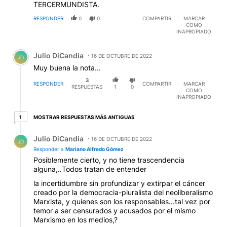
Julio DiCandia
16 DE OCTUBRE DE 2022
JD
Muy buena la nota...
3
RESPONDER
COMPARTIR
MARCAR
RESPUESTAS
1
0
COMO
INAPROPIADO
1 respuesta más antiguas
MOSTRAR RESPUESTAS MÁS ANTIGUAS
1
Respuesta de Julio DiCandia.
Julio DiCandia
16 DE OCTUBRE DE 2022
JD
Responder a
Mariano Alfredo Gómez
Posiblemente cierto, y no tiene trascendencia
alguna,..Todos tratan de entender
la incertidumbre sin profundizar y extirpar el cáncer
creado por la democracia-pluralista del neoliberalismo
Marxista, y quienes son los responsables...tal vez por
temor a ser censurados y acusados por el mismo
Marxismo en los medios,?
1
RESPONDER
COMPARTIR
MARCAR
RESPUESTA
0
0
COMO
INAPROPIADO
Respuesta de Mariano Alfredo Gómez.
Mariano Alfredo Gómez
17 DE OCTUBRE DE 2022
MA