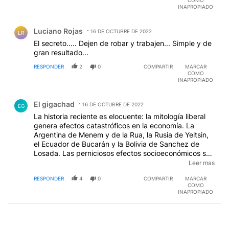
gran resultado...
RESPONDER
2
0
COMPARTIR
MARCAR
COMO
INAPROPIADO
Comentario de El gigachad.
El gigachad
16 DE OCTUBRE DE 2022
EG
La historia reciente es elocuente: la mitología liberal
genera efectos catastróficos en la economía. La
Argentina de Menem y de la Rua, la Rusia de Yeltsin,
el Ecuador de Bucarán y la Bolivia de Sanchez de
Losada. Las perniciosos efectos socioeconómicos son
siempre los mismos. empobrecimiento,
Leer mas
desindustrialización y endeudamiento. Pero los
RESPONDER
4
0
COMPARTIR
MARCAR
integrantes de la secta liberal tercermundista ignoran
COMO
la realidad para defender a sus supersticiones
INAPROPIADO
ideológicas. Son incapaces de comprender que los
paises desarrollados se desarrollaron haciendo lo
contrario a lo que el liberalismo pregona y que ese
cuento les sirve a ellos para darle al comercio
internacional una forma favorable a sus intereses.