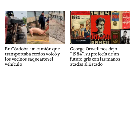
En Córdoba, un camión que
George Orwell nos dejó
transportaba cerdos volcó y
“1984”, su profecía de un
los vecinos saquearon el
futuro gris con las manos
vehículo
atadas al Estado