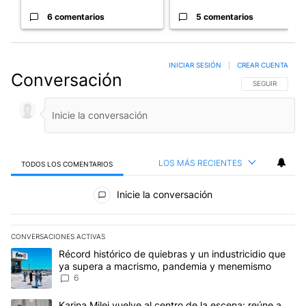
6 comentarios
5 comentarios
INICIAR SESIÓN
|
CREAR CUENTA
Conversación
SIGA ESTA CO
SEGUIR
LOS MÁS RECIENTES
TODOS LOS COMENTARIOS
Todos los comentarios
Inicie la conversación
CONVERSACIONES ACTIVAS
Este listado muestra los artículos con más comentarios en los últim
Un artículo de tendencia con el título "Récord histórico de quie
Récord histórico de quiebras y un industricidio que
ya supera a macrismo, pandemia y menemismo
6
Un artículo de tendencia con el título "Karina Milei vuelve al cen
Karina Milei vuelve al centro de la escena: reúne a