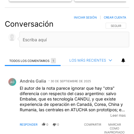
INICIAR SESIÓN
|
CREAR CUENTA
Conversación
SIGA ESTA CO
SEGUIR
LOS MÁS RECIENTES
TODOS LOS COMENTARIOS
1
Todos los comentarios
Comentario de Andrés Galia.
Andrés Galia
30 DE SEPTIEMBRE DE 2025
AG
El autor de la nota parece ignorar que hay "otra"
diferencia con respecto del caso argentino: salvo
Embalse, que es tecnología CANDU, y que existe
experiencia de operación en Canadá, Corea, China y
Rumania, las centrales en ATUCHA son prototipos; es
decir, no existe en ningún otro lugar centrales con esa
Leer mas
tecnología; las de España e Inglaterra son de
RESPONDER
0
0
COMPARTIR
MARCAR
tecnología familiar a otros países. Además del bla, bla,
COMO
bla, el autor se "olvida" de mencionar que en EE.UU.
INAPROPIADO