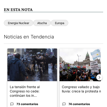
EN ESTA NOTA
Energia Nuclear
Atucha
Europa
Noticias en Tendencia
Este listado muestra los artículos con más comentarios en los últim
Un artículo de tendencia con el título "La tensión frente al Con
Un artículo de tendencia con e
La tensión frente al
Congreso vallado y bajo la
Congreso no cede:
lluvia: crece la protesta mi...
continúan los in...
73 comentarios
74 comentarios