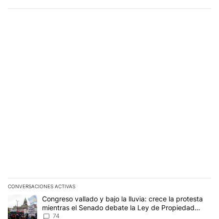
las centrales nucleares están en mano de empresas
que son privadas, aunque con una vasta experiencia
en el sector energético, y hace más de 25 años que
no se inaugura una nueva central nuclear en ese país;
mientras que en China, que es un país donde el
recurso nuclear está en manos del gobierno, se sigue
innovando y construyendo centrales de cuarta
generación. Si el gobierno argentino en lugar de
bajarle los impuestos a los que más tienen les hiciese
pagar lo que les correponde, seguramente iba a
conseguir recursos genuinos para innovar y mejorar la
situación.
CONVERSACIONES ACTIVAS
Este listado muestra los artículos con más comentarios en los últim
Un artículo de tendencia con el título "Congreso vallado y bajo la
Congreso vallado y bajo la lluvia: crece la protesta
mientras el Senado debate la Ley de Propiedad
Privada
74