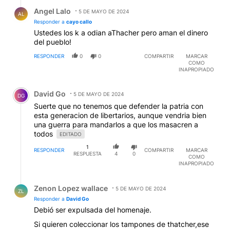
Respuesta de Angel Lalo.
Angel Lalo
5 DE MAYO DE 2024
AL
Responder a
cayo callo
Ustedes los k a odian aThacher pero aman el dinero
del pueblo!
RESPONDER
0
0
COMPARTIR
MARCAR
COMO
INAPROPIADO
Comentario de David Go.
David Go
5 DE MAYO DE 2024
DG
Suerte que no tenemos que defender la patria con
esta generacion de libertarios, aunque vendria bien
una guerra para mandarlos a que los masacren a
todos
EDITADO
1
RESPONDER
COMPARTIR
MARCAR
RESPUESTA
4
0
COMO
INAPROPIADO
Respuesta de Zenon Lopez wallace.
Zenon Lopez wallace
5 DE MAYO DE 2024
ZL
Responder a
David Go
Debió ser expulsada del homenaje.
Si quieren coleccionar los tampones de thatcher,ese