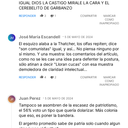
IGUAL DIOS LA CASTIGO MIRALE LA CARA Y EL
CEREBELITO DE GARBANZO
RESPONDER
3
1
COMPARTIR
MARCAR
COMO
INAPROPIADO
Comentario de José María Escandell.
José María Escandell
5 DE MAYO DE 2024
JM
El esquizo alaba a la Thatcher, los olfas repiten; dice
"son comunistas" igual, y así... No piensa ninguno por
sí mismo. Y una muestra: los comentarios del artículo,
como no se les cae una idea para defenter la postura,
sólo atinan a decir "Lloran cucas" con esa muestra
demoledora de claridad intelectual...
RESPONDER
4
2
COMPARTIR
MARCAR
COMO
INAPROPIADO
Comentario de Juan Perez.
Juan Perez
5 DE MAYO DE 2024
JP
Tampoco se asombren de la escasez de patriotismo,
el 56% voto un tipo que quería dolarizar. Más colonia
que eso, es poner la bandera.
El argento promedio sabe de patria solo cuando algun