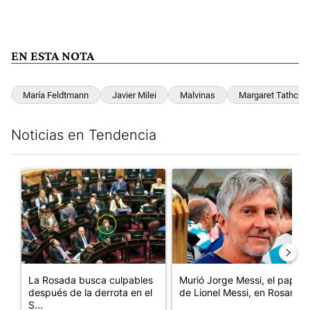
EN ESTA NOTA
María Feldtmann
Javier Milei
Malvinas
Margaret Tathche
Noticias en Tendencia
Este listado muestra los artículos con más comentarios en los últim
Un artículo de tendencia con el título "La Rosada busca culpabl
Un artículo de tendencia con e
La Rosada busca culpables
Murió Jorge Messi, el papá
después de la derrota en el
de Lionel Messi, en Rosario
S...