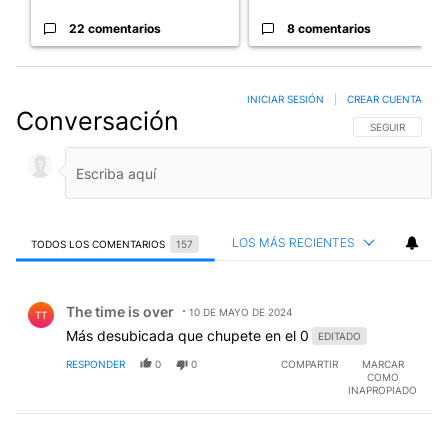
22 comentarios
8 comentarios
INICIAR SESIÓN
|
CREAR CUENTA
Conversación
SIGA ESTA CO
SEGUIR
LOS MÁS RECIENTES
TODOS LOS COMENTARIOS
157
Todos los comentarios
Comentario de The time is over.
The time is over
10 DE MAYO DE 2024
TT
Más desubicada que chupete en el 0
EDITADO
RESPONDER
0
0
COMPARTIR
MARCAR
COMO
INAPROPIADO