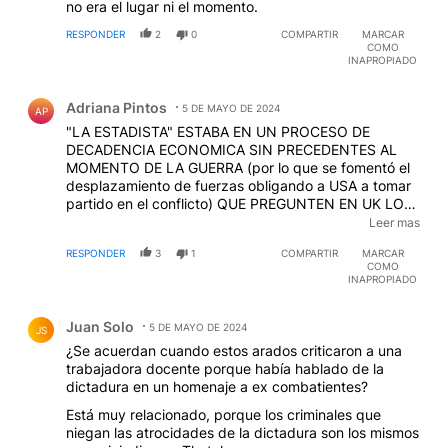
no era el lugar ni el momento.
RESPONDER
2
0
COMPARTIR
MARCAR
COMO
INAPROPIADO
Comentario de Adriana Pintos.
Adriana Pintos
5 DE MAYO DE 2024
AP
"LA ESTADISTA" ESTABA EN UN PROCESO DE
DECADENCIA ECONOMICA SIN PRECEDENTES AL
MOMENTO DE LA GUERRA (por lo que se fomentó el
desplazamiento de fuerzas obligando a USA a tomar
partido en el conflicto) QUE PREGUNTEN EN UK LO
QUE PIENSAN DE LA MUJER QUE GRACIAS A ELLA
Leer mas
TIENEN QUE MANTENER CON ALTISIMOS
RESPONDER
3
1
COMPARTIR
MARCAR
IMPUESTOS A KEL PERS (según los dichos de la calle)
COMO
QUE VIVEN HOLGADAMENTE A MILES DE
INAPROPIADO
KILOMETROS DE LAS ISLAS NO HABRIA DEMASIADA
Comentario de Juan Solo.
DIFERENCIA ENTRE EL EBRIO DICTADOR LA MIRADA
Juan Solo
SUPERFICIAL DE TEMAS TAN IMPORTANTES
5 DE MAYO DE 2024
JS
MUESTRA IGNORANCIA SUPINA ¡¡PONETE A LEER
¿Se acuerdan cuando estos arados criticaron a una
UN POCO QUERIDA!!
trabajadora docente porque había hablado de la
dictadura en un homenaje a ex combatientes?
Está muy relacionado, porque los criminales que
niegan las atrocidades de la dictadura son los mismos