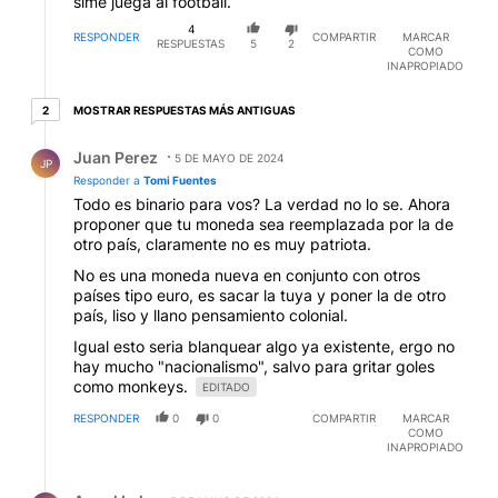
slme juega al football.
4
RESPONDER
COMPARTIR
MARCAR
RESPUESTAS
5
2
COMO
INAPROPIADO
2 respuestas más antiguas
MOSTRAR RESPUESTAS MÁS ANTIGUAS
2
Respuesta de Juan Perez.
Juan Perez
5 DE MAYO DE 2024
JP
Responder a
Tomi Fuentes
Todo es binario para vos? La verdad no lo se. Ahora
proponer que tu moneda sea reemplazada por la de
otro país, claramente no es muy patriota.
No es una moneda nueva en conjunto con otros
países tipo euro, es sacar la tuya y poner la de otro
país, liso y llano pensamiento colonial.
Igual esto seria blanquear algo ya existente, ergo no
hay mucho "nacionalismo", salvo para gritar goles
como monkeys.
EDITADO
RESPONDER
0
0
COMPARTIR
MARCAR
COMO
INAPROPIADO
Respuesta de Angel Lalo.