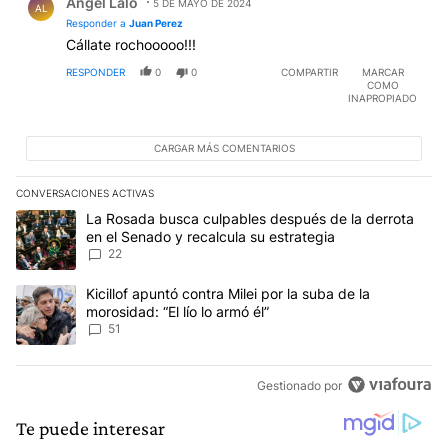
Angel Lalo
5 DE MAYO DE 2024
AL
Responder a
Juan Perez
Cállate rochooooo!!!
RESPONDER
0
0
COMPARTIR
MARCAR
COMO
INAPROPIADO
CARGAR MÁS COMENTARIOS
CONVERSACIONES ACTIVAS
Este listado muestra los artículos con más comentarios en los últim
Un artículo de tendencia con el título "La Rosada busca culpables
La Rosada busca culpables después de la derrota
en el Senado y recalcula su estrategia
22
Un artículo de tendencia con el título "Kicillof apuntó contra Milei 
Kicillof apuntó contra Milei por la suba de la
morosidad: “El lío lo armó él”
51
Gestionado por