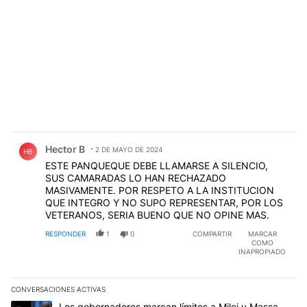
Comentario de Hector B.
Hector B
2 DE MAYO DE 2024
HB
ESTE PANQUEQUE DEBE LLAMARSE A SILENCIO,
SUS CAMARADAS LO HAN RECHAZADO
MASIVAMENTE. POR RESPETO A LA INSTITUCION
QUE INTEGRO Y NO SUPO REPRESENTAR, POR LOS
VETERANOS, SERIA BUENO QUE NO OPINE MAS.
RESPONDER
1
0
COMPARTIR
MARCAR
COMO
INAPROPIADO
CONVERSACIONES ACTIVAS
Este listado muestra los artículos con más comentarios en los últim
Un artículo de tendencia con el título "Los gobernadores marcan l
Los gobernadores marcan límites a Milei y Massa