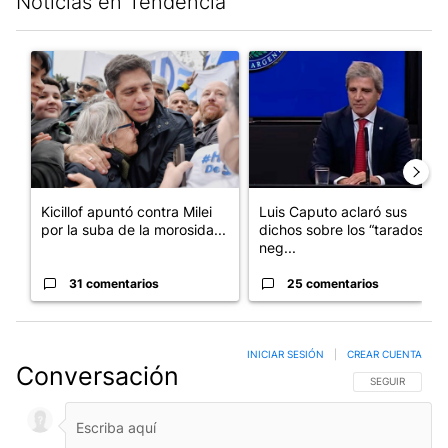
Noticias en Tendencia
Este listado muestra los artículos con más comentarios en los últim
Un artículo de tendencia con el título "Kicillof apuntó contra Mil
Un artículo de tendencia con e
Kicillof apuntó contra Milei
Luis Caputo aclaró sus
por la suba de la morosida...
dichos sobre los “tarados” y
neg...
31 comentarios
25 comentarios
INICIAR SESIÓN
|
CREAR CUENTA
Conversación
SIGA ESTA CO
SEGUIR