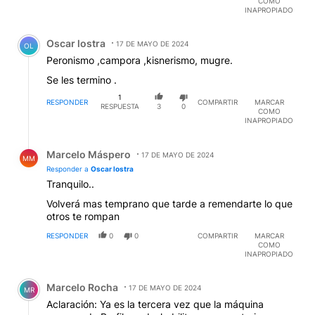
COMO
INAPROPIADO
Comentario de Oscar lostra.
Oscar lostra
17 DE MAYO DE 2024
OL
Peronismo ,campora ,kisnerismo, mugre.
Se les termino .
1
RESPONDER
COMPARTIR
MARCAR
RESPUESTA
3
0
COMO
INAPROPIADO
Respuesta de Marcelo Máspero.
Marcelo Máspero
17 DE MAYO DE 2024
MM
Responder a
Oscar lostra
Tranquilo..
Volverá mas temprano que tarde a remendarte lo que
otros te rompan
RESPONDER
0
0
COMPARTIR
MARCAR
COMO
INAPROPIADO
Comentario de Marcelo Rocha.
Marcelo Rocha
17 DE MAYO DE 2024
MR
Aclaración: Ya es la tercera vez que la máquina