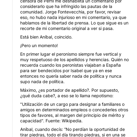
censora de Perfil me deshabilita un comentario por
considerarlo que ha infringido las pautas de la
comunidad. Jorge Fontevecchia, por favor, revisar
eso, no hubo nada injurioso en mi comentario, ya que
hablamos de la libertad de prensa. Lo que sigue es un
recorte de mi comentario original a ver si pasa.
Está bien Aníbal, coincido.
¡Pero un momento!
En primer lugar el peronismo siempre fue vertical y
muy respetuoso de los apellidos y herencias. Quién no
recuerda cuando los peronistas viajaban a España
para ser bendecidos por Isabel que ya en ese
entonces no quería saber nada de política y nunca
supo nada de política.
Máximo, ¿es portador de apellido?. Por supuesto,
¿qué duda cabe?, a eso se lo llama nepotismo:
"Utilización de un cargo para designar a familiares o
amigos en determinados empleos o concederles otros
tipos de favores, al margen del principio de mérito y
capacidad". Fuente: Wikipedia.
Aníbal, cuando decís: “No perdían la oportunidad de
tirar piedras, todo el día tirando piedras, si en una se