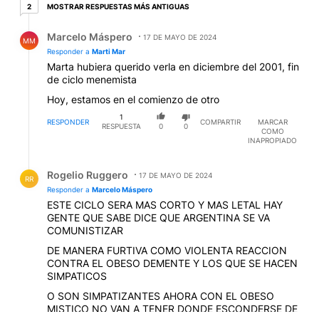
2 respuestas más antiguas
MOSTRAR RESPUESTAS MÁS ANTIGUAS
2
Respuesta de Marcelo Máspero.
Marcelo Máspero
17 DE MAYO DE 2024
MM
Responder a
Marti Mar
Marta hubiera querido verla en diciembre del 2001, fin
de ciclo menemista
Hoy, estamos en el comienzo de otro
1
RESPONDER
COMPARTIR
MARCAR
RESPUESTA
0
0
COMO
INAPROPIADO
Respuesta de Rogelio Ruggero.
Rogelio Ruggero
17 DE MAYO DE 2024
RR
Responder a
Marcelo Máspero
ESTE CICLO SERA MAS CORTO Y MAS LETAL HAY
GENTE QUE SABE DICE QUE ARGENTINA SE VA
COMUNISTIZAR
DE MANERA FURTIVA COMO VIOLENTA REACCION
CONTRA EL OBESO DEMENTE Y LOS QUE SE HACEN
SIMPATICOS
O SON SIMPATIZANTES AHORA CON EL OBESO
MISTICO NO VAN A TENER DONDE ESCONDERSE DE