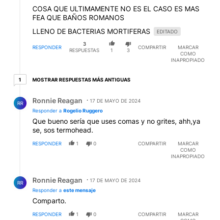
COSA QUE ULTIMAMENTE NO ES EL CASO ES MAS
FEA QUE BAÑOS ROMANOS
LLENO DE BACTERIAS MORTIFERAS
EDITADO
3
RESPONDER
COMPARTIR
MARCAR
RESPUESTAS
1
3
COMO
INAPROPIADO
1 respuesta más antiguas
MOSTRAR RESPUESTAS MÁS ANTIGUAS
1
Respuesta de Ronnie Reagan.
Ronnie Reagan
17 DE MAYO DE 2024
RR
Responder a
Rogelio Ruggero
Que bueno sería que uses comas y no grites, ahh,ya
se, sos termohead.
RESPONDER
1
0
COMPARTIR
MARCAR
COMO
INAPROPIADO
Respuesta de Ronnie Reagan.
Ronnie Reagan
17 DE MAYO DE 2024
RR
Responder a
este mensaje
Comparto.
RESPONDER
1
0
COMPARTIR
MARCAR