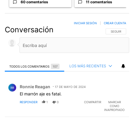
60 comentarios
11 comentarios
INICIAR SESIÓN
|
CREAR CUENTA
Conversación
SIGA ESTA CO
SEGUIR
LOS MÁS RECIENTES
TODOS LOS COMENTARIOS
107
Todos los comentarios
Comentario de Ronnie Reagan.
Ronnie Reagan
17 DE MAYO DE 2024
RR
El marrón aje es fatal.
RESPONDER
1
0
COMPARTIR
MARCAR
COMO
INAPROPIADO