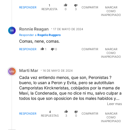
EDITADO
1
RESPONDER
COMPARTIR
MARCAR
RESPUESTA
0
3
COMO
INAPROPIADO
Respuesta de Ronnie Reagan.
Ronnie Reagan
17 DE MAYO DE 2024
RR
Responder a
Rogelio Ruggero
Comas, nene, comas.
RESPONDER
1
0
COMPARTIR
MARCAR
COMO
INAPROPIADO
Comentario de Marti Mar.
Marti Mar
16 DE MAYO DE 2024
MM
Cada vez entiendo menos, que son, Peronistas ?
bueno, lo usan a Peron y Evita, pero se autotitulan
Camporistas Kirckneristas, cobijados por la mama de
Maxi, la Condenada, que no dice ni mu, salvo culpar a
todos los que son oposicion de los males habidos y
por haber, mamita, son un caso psiquiatrico severo !!
Leer mas
creo que van a descubrir otra patologia mental, la
4
Tripolaridad, ya les quedo chica lo bipolar
RESPONDER
COMPARTIR
MARCAR
RESPUESTAS
3
0
COMO
INAPROPIADO