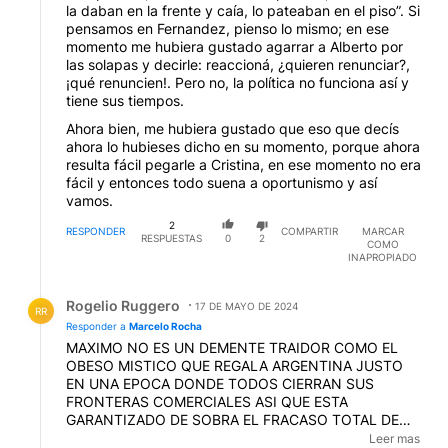
la daban en la frente y caía, lo pateaban en el piso”. Si
pensamos en Fernandez, pienso lo mismo; en ese
momento me hubiera gustado agarrar a Alberto por
las solapas y decirle: reaccioná, ¿quieren renunciar?,
¡qué renuncien!. Pero no, la política no funciona así y
tiene sus tiempos.
Ahora bien, me hubiera gustado que eso que decís
ahora lo hubieses dicho en su momento, porque ahora
resulta fácil pegarle a Cristina, en ese momento no era
fácil y entonces todo suena a oportunismo y así
vamos.
2
RESPONDER
COMPARTIR
MARCAR
RESPUESTAS
0
2
COMO
INAPROPIADO
Respuesta de Rogelio Ruggero.
Rogelio Ruggero
17 DE MAYO DE 2024
RR
Responder a
Marcelo Rocha
MAXIMO NO ES UN DEMENTE TRAIDOR COMO EL
OBESO MISTICO QUE REGALA ARGENTINA JUSTO
EN UNA EPOCA DONDE TODOS CIERRAN SUS
FRONTERAS COMERCIALES ASI QUE ESTA
GARANTIZADO DE SOBRA EL FRACASO TOTAL DE
MILEI PERO NO LA VEN LOS ZONZOS QUE VOTAN
Leer mas