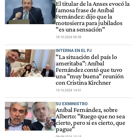
El titular de la Anses evocó la
famosa frase de Aníbal
Fernández: dijo que la
motosierra para jubilados
"es una sensación"
18-10-2024 09:38
INTERNA EN EL PJ
"La situación del país lo
ameritaba": Aníbal
Fernández contó que tuvo
una "muy buena" reunión
con Cristina Kirchner
15-10-2024 14:41
SU EXMINISTRO
Aníbal Fernández, sobre
Alberto: "Ruego que no sea
cierto, pero si es cierto, que
pague"
09-08-2024 13:15