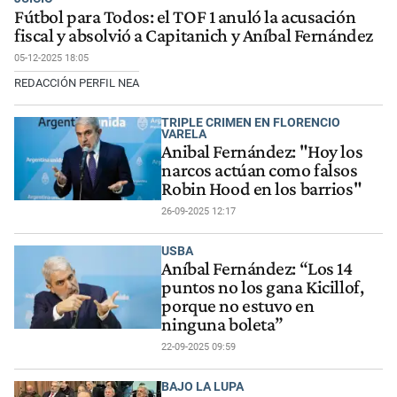
Fútbol para Todos: el TOF 1 anuló la acusación
fiscal y absolvió a Capitanich y Aníbal Fernández
05-12-2025 18:05
REDACCIÓN PERFIL NEA
TRIPLE CRIMEN EN FLORENCIO
VARELA
Anibal Fernández: "Hoy los
narcos actúan como falsos
Robin Hood en los barrios"
26-09-2025 12:17
USBA
Aníbal Fernández: “Los 14
puntos no los gana Kicillof,
porque no estuvo en
ninguna boleta”
22-09-2025 09:59
BAJO LA LUPA