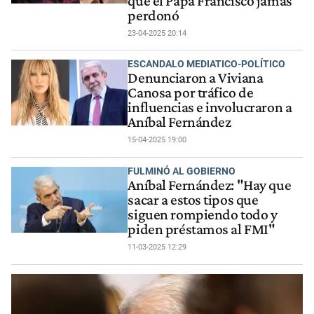
que el Papa Francisco jamás
perdonó
23-04-2025 20:14
ESCANDALO MEDIATICO-POLÍTICO
Denunciaron a Viviana
Canosa por tráfico de
influencias e involucraron a
Aníbal Fernández
15-04-2025 19:00
FULMINÓ AL GOBIERNO
Aníbal Fernández: "Hay que
sacar a estos tipos que
siguen rompiendo todo y
piden préstamos al FMI"
11-03-2025 12:29