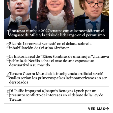
Encuesta rumbo a 2027: cuatro consultoras midieron el
1
desgaste de Milei y la crisis de liderazgo en el peronismo
Ricardo Lorenzetti se metió en el debate sobre la
2
inhabilitación de Cristina Kirchner
La historia real de "Elize: Sombras de una mujer", la nueva
3
película de Netflix sobre el caso de una esposa que
descuartizó a su marido
Tercera Guerra Mundial: la inteligencia artificial reveló
4
cuáles serían los primeros países latinoamericanos en ser
derrotados
Di Tullio impugnó a Joaquín Benegas Lynch por un
5
presunto conflicto de intereses en el debate de la Ley de
Tierras
VER MÁS