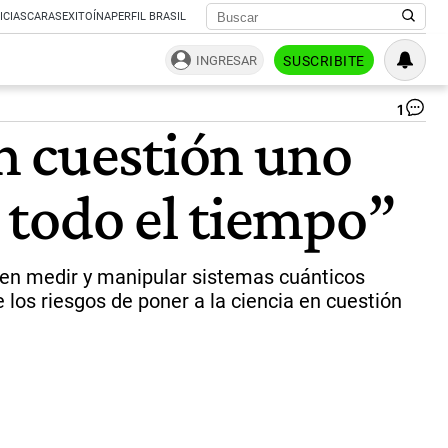
ICIAS
CARAS
EXITOÍNA
PERFIL BRASIL
INGRESAR
SUSCRIBITE
1
Se
n cuestión uno
Ha
|
Né
 todo el tiempo”
Gr
ten medir y manipular sistemas cuánticos
e los riesgos de poner a la ciencia en cuestión