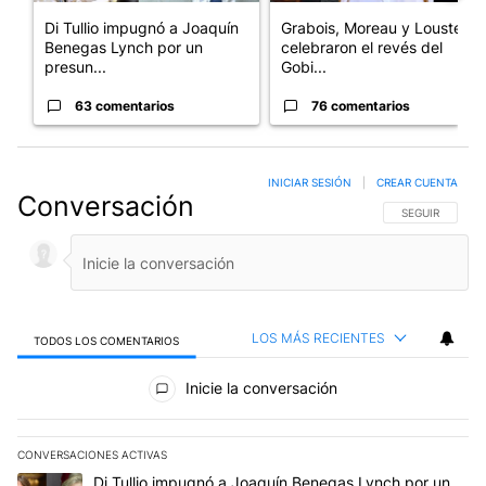
Di Tullio impugnó a Joaquín
Grabois, Moreau y Lousteau
Benegas Lynch por un
celebraron el revés del
presun...
Gobi...
63 comentarios
76 comentarios
INICIAR SESIÓN
|
CREAR CUENTA
Conversación
SIGA ESTA CO
SEGUIR
LOS MÁS RECIENTES
TODOS LOS COMENTARIOS
Todos los comentarios
Inicie la conversación
CONVERSACIONES ACTIVAS
Este listado muestra los artículos con más comentarios en los últim
Un artículo de tendencia con el título "Di Tullio impugnó a Joaqu
Di Tullio impugnó a Joaquín Benegas Lynch por un