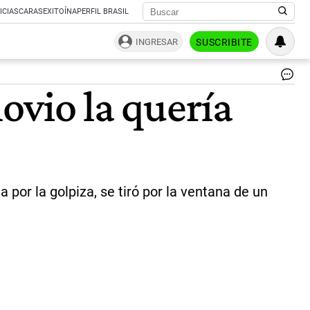
ICIAS
CARAS
EXITOÍNA
PERFIL BRASIL
INGRESAR
SUSCRIBITE
At
novio la quería
Ag
suf
fra
múl
al
ca
de
un
por la golpiza, se tiró por la ventana de un
bal
en
la
ci
de
Rí
Cua
|
str