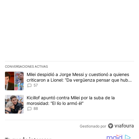
CONVERSACIONES ACTIVAS
Este listado muestra los artículos con más comentarios en los últim
Un artículo de tendencia con el título "Milei despidió a Jorge Mes
Milei despidió a Jorge Messi y cuestionó a quienes
criticaron a Lionel: “Da vergüenza pensar que hubo
anti-Messi”
57
Un artículo de tendencia con el título "Kicillof apuntó contra Milei 
Kicillof apuntó contra Milei por la suba de la
morosidad: “El lío lo armó él”
88
Gestionado por