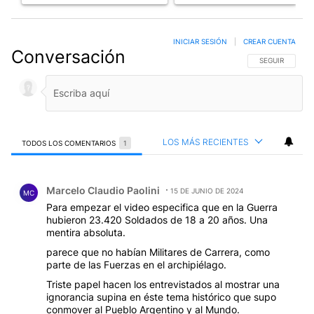
INICIAR SESIÓN
|
CREAR CUENTA
Conversación
SIGA ESTA CO
SEGUIR
LOS MÁS RECIENTES
TODOS LOS COMENTARIOS
1
Todos los comentarios
Comentario de Marcelo Claudio Paolini.
Marcelo Claudio Paolini
15 DE JUNIO DE 2024
MC
Para empezar el video especifica que en la Guerra
hubieron 23.420 Soldados de 18 a 20 años. Una
mentira absoluta.
parece que no habían Militares de Carrera, como
parte de las Fuerzas en el archipiélago.
Triste papel hacen los entrevistados al mostrar una
ignorancia supina en éste tema histórico que supo
conmover al Pueblo Argentino y al Mundo.