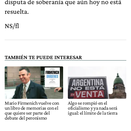
disputa de soberanía que aún hoy no está
resuelta.
NS/fl
TAMBIÉN TE PUEDE INTERESAR
Mario Firmenich vuelve con
Algo se rompió en el
un libro de memorias con el
oficialismo y ya nada será
que quiere ser parte del
igual: el límite de la tierra
debate del peronismo