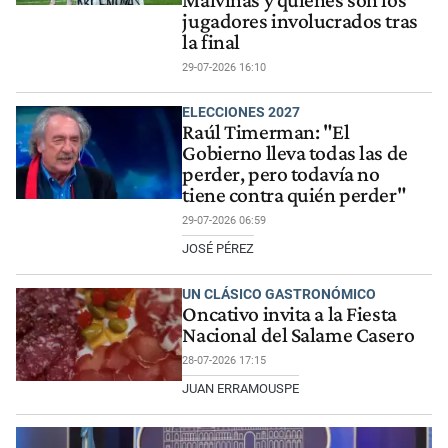
Malvinas y quiénes son los
jugadores involucrados tras
la final
29-07-2026 16:10
ELECCIONES 2027
Raúl Timerman: "El
Gobierno lleva todas las de
perder, pero todavía no
tiene contra quién perder"
29-07-2026 06:59
JOSÉ PÉREZ
UN CLÁSICO GASTRONÓMICO
Oncativo invita a la Fiesta
Nacional del Salame Casero
28-07-2026 17:15
JUAN ERRAMOUSPE