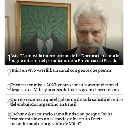
Asís: "La movida internacional de La Doctora tensiona la
1
pugna interna del peronismo de la Provincia del Pecado"
¡Mirá en vivo +Perfil!: un canal con gente que piensa
2
Encuesta rumbo a 2027: cuatro consultoras midieron el
3
desgaste de Milei y la crisis de liderazgo en el peronismo
Quirno reconoció que el gobierno de Lula solicitó el retiro
4
del embajador argentino en Brasil
Cachanosky renunció a una fundación porque "se ha
5
transformado en una especie de Instituto Patria
incondicional de la gestión de Milei"