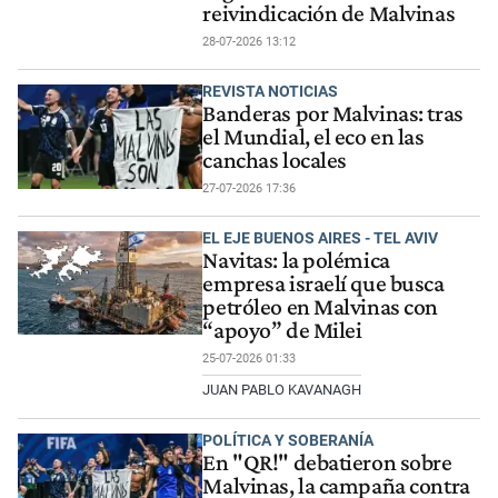
reivindicación de Malvinas
28-07-2026 13:12
REVISTA NOTICIAS
Banderas por Malvinas: tras
el Mundial, el eco en las
canchas locales
27-07-2026 17:36
EL EJE BUENOS AIRES - TEL AVIV
Navitas: la polémica
empresa israelí que busca
petróleo en Malvinas con
“apoyo” de Milei
25-07-2026 01:33
JUAN PABLO KAVANAGH
POLÍTICA Y SOBERANÍA
En "QR!" debatieron sobre
Malvinas, la campaña contra