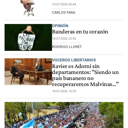
19-07-2026 00:44
CARLOS FARA
OPINIÓN
Banderas en tu corazón
18-07-2026 23:55
RODRIGO LLORET
VOCEROS LIBERTARIOS
Ravier es Adorni sin
departamentos: "Siendo un
país bananero no
recuperaremos Malvinas..."
18-07-2026 15:55