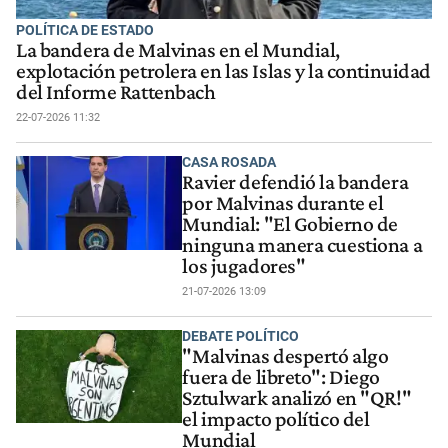
POLÍTICA DE ESTADO
La bandera de Malvinas en el Mundial,
explotación petrolera en las Islas y la continuidad
del Informe Rattenbach
22-07-2026 11:32
CASA ROSADA
Ravier defendió la bandera
por Malvinas durante el
Mundial: "El Gobierno de
ninguna manera cuestiona a
los jugadores"
21-07-2026 13:09
DEBATE POLÍTICO
"Malvinas despertó algo
fuera de libreto": Diego
Sztulwark analizó en "QR!"
el impacto político del
Mundial