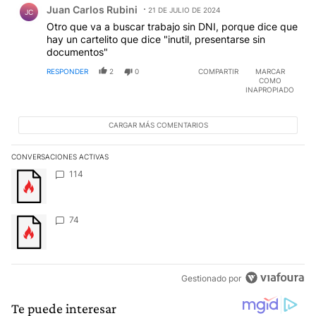
Juan Carlos Rubini
21 DE JULIO DE 2024
JC
Otro que va a buscar trabajo sin DNI, porque dice que
hay un cartelito que dice "inutil, presentarse sin
documentos"
RESPONDER
2
0
COMPARTIR
MARCAR
COMO
INAPROPIADO
CARGAR MÁS COMENTARIOS
CONVERSACIONES ACTIVAS
Este listado muestra los artículos con más comentarios en los últim
Un artículo de tendencia con el título "" con 114 comentarios.
114
Un artículo de tendencia con el título "" con 74 comentarios.
74
Gestionado por