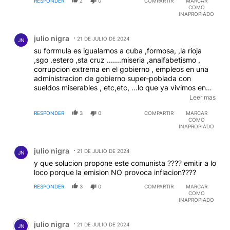
RESPONDER
2
0
COMPARTIR
MARCAR
COMO
INAPROPIADO
Comentario de julio nigra.
julio nigra
21 DE JULIO DE 2024
JN
su forrmula es igualarnos a cuba ,formosa, ,la rioja
,sgo .estero ,sta cruz .......miseria ,analfabetismo ,
corrupcion extrema en el gobierno , empleos en una
administracion de gobierno super-poblada con
sueldos miserables , etc,etc, ...lo que ya vivimos en
estos ultimos 30 años !!!!! no soy mileista pero ya pase
Leer mas
50 años viviendo con gobiernos peronistas : donde
RESPONDER
3
0
COMPARTIR
MARCAR
hay una necesida hay un curro !!!
COMO
INAPROPIADO
Comentario de julio nigra.
julio nigra
21 DE JULIO DE 2024
JN
y que solucion propone este comunista ???? emitir a lo
loco porque la emision NO provoca inflacion????
RESPONDER
3
0
COMPARTIR
MARCAR
COMO
INAPROPIADO
Comentario de julio nigra.
julio nigra
21 DE JULIO DE 2024
JN