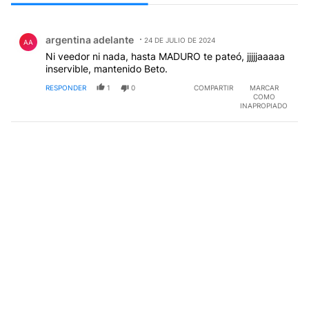
Todos los comentarios
Comentario de argentina adelante.
argentina adelante
24 DE JULIO DE 2024
AA
Ni veedor ni nada, hasta MADURO te pateó, jjjjjaaaaa
inservible, mantenido Beto.
RESPONDER
1
0
COMPARTIR
MARCAR
COMO
INAPROPIADO