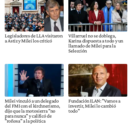
Legisladores de LLA visitaron
Villarruel no se doblega,
a Astiz y Milei los criticó
Karina dispuesta a todo y un
llamado de Milei para la
Selección
Milei vinculó a un delegado
Fundación ILAN: "Vamos a
del FMI con el kirchnerismo,
invertir, Milei lo cambió
dijo que la motosierra "no
todo"
para nunca" y calificó de
"roñosa" a la política