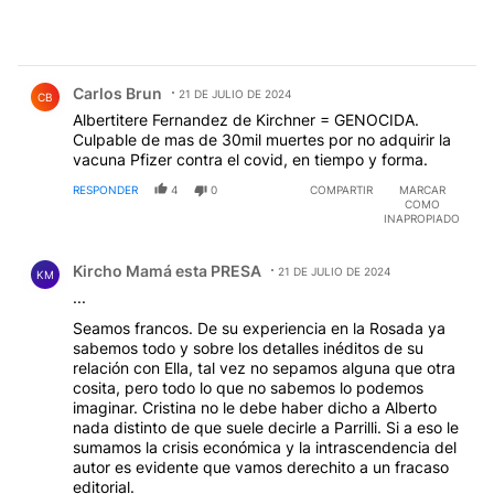
Comentario de Carlos Brun.
Carlos Brun
21 DE JULIO DE 2024
CB
Albertitere Fernandez de Kirchner = GENOCIDA.
Culpable de mas de 30mil muertes por no adquirir la
vacuna Pfizer contra el covid, en tiempo y forma.
RESPONDER
4
0
COMPARTIR
MARCAR
COMO
INAPROPIADO
Comentario de Kircho Mamá esta PRESA.
Kircho Mamá esta PRESA
21 DE JULIO DE 2024
KM
...
Seamos francos. De su experiencia en la Rosada ya
sabemos todo y sobre los detalles inéditos de su
relación con Ella, tal vez no sepamos alguna que otra
cosita, pero todo lo que no sabemos lo podemos
imaginar. Cristina no le debe haber dicho a Alberto
nada distinto de que suele decirle a Parrilli. Si a eso le
sumamos la crisis económica y la intrascendencia del
autor es evidente que vamos derechito a un fracaso
editorial.