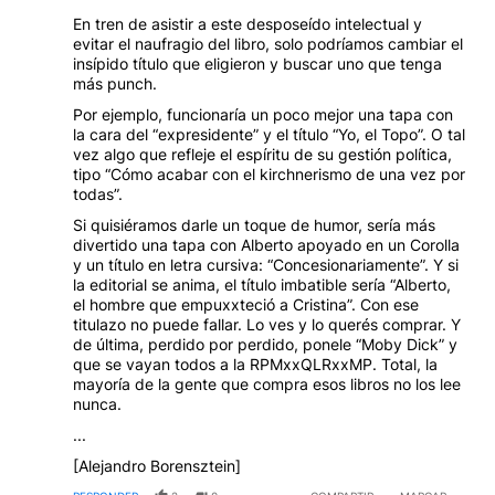
En tren de asistir a este desposeído intelectual y
evitar el naufragio del libro, solo podríamos cambiar el
insípido título que eligieron y buscar uno que tenga
más punch.
Por ejemplo, funcionaría un poco mejor una tapa con
la cara del “expresidente” y el título “Yo, el Topo”. O tal
vez algo que refleje el espíritu de su gestión política,
tipo “Cómo acabar con el kirchnerismo de una vez por
todas”.
Si quisiéramos darle un toque de humor, sería más
divertido una tapa con Alberto apoyado en un Corolla
y un título en letra cursiva: “Concesionariamente”. Y si
la editorial se anima, el título imbatible sería “Alberto,
el hombre que empuxxteció a Cristina”. Con ese
titulazo no puede fallar. Lo ves y lo querés comprar. Y
de última, perdido por perdido, ponele “Moby Dick” y
que se vayan todos a la RPMxxQLRxxMP. Total, la
mayoría de la gente que compra esos libros no los lee
nunca.
...
[Alejandro Borensztein]