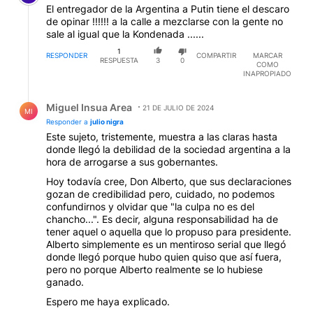
El entregador de la Argentina a Putin tiene el descaro
de opinar !!!!!! a la calle a mezclarse con la gente no
sale al igual que la Kondenada ......
1
RESPONDER
COMPARTIR
MARCAR
RESPUESTA
3
0
COMO
INAPROPIADO
Respuesta de Miguel Insua Area.
Miguel Insua Area
21 DE JULIO DE 2024
MI
Responder a
julio nigra
Este sujeto, tristemente, muestra a las claras hasta
donde llegó la debilidad de la sociedad argentina a la
hora de arrogarse a sus gobernantes.
Hoy todavía cree, Don Alberto, que sus declaraciones
gozan de credibilidad pero, cuidado, no podemos
confundirnos y olvidar que "la culpa no es del
chancho...". Es decir, alguna responsabilidad ha de
tener aquel o aquella que lo propuso para presidente.
Alberto simplemente es un mentiroso serial que llegó
donde llegó porque hubo quien quiso que así fuera,
pero no porque Alberto realmente se lo hubiese
ganado.
Espero me haya explicado.