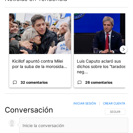
Este listado muestra los artículos con más comentarios en los últim
Un artículo de tendencia con el título "Kicillof apuntó contra Mil
Un artículo de tendencia con e
Kicillof apuntó contra Milei
Luis Caputo aclaró sus
por la suba de la morosida...
dichos sobre los “tarados” y
neg...
32 comentarios
26 comentarios
INICIAR SESIÓN
|
CREAR CUENTA
Conversación
SIGA ESTA CO
SEGUIR