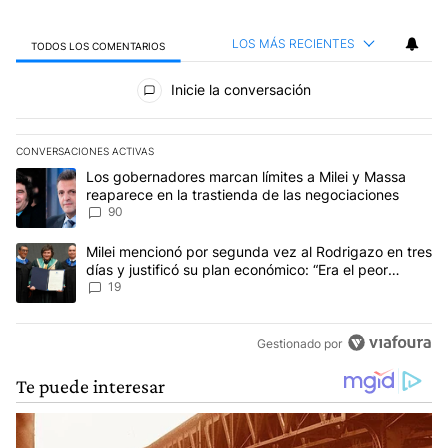
LOS MÁS RECIENTES
TODOS LOS COMENTARIOS
Todos los comentarios
Inicie la conversación
CONVERSACIONES ACTIVAS
Este listado muestra los artículos con más comentarios en los últim
Un artículo de tendencia con el título "Los gobernadores marcan l
Los gobernadores marcan límites a Milei y Massa
reaparece en la trastienda de las negociaciones
90
Un artículo de tendencia con el título "Milei mencionó por segunda
Milei mencionó por segunda vez al Rodrigazo en tres
días y justificó su plan económico: “Era el peor
escenario posible”
19
Gestionado por