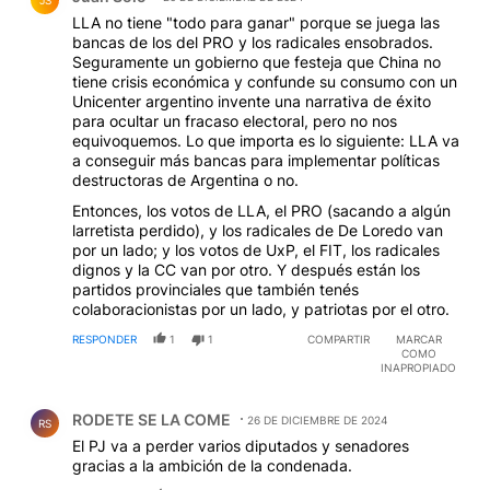
LLA no tiene "todo para ganar" porque se juega las
bancas de los del PRO y los radicales ensobrados.
Seguramente un gobierno que festeja que China no
tiene crisis económica y confunde su consumo con un
Unicenter argentino invente una narrativa de éxito
para ocultar un fracaso electoral, pero no nos
equivoquemos. Lo que importa es lo siguiente: LLA va
a conseguir más bancas para implementar políticas
destructoras de Argentina o no.
Entonces, los votos de LLA, el PRO (sacando a algún
larretista perdido), y los radicales de De Loredo van
por un lado; y los votos de UxP, el FIT, los radicales
dignos y la CC van por otro. Y después están los
partidos provinciales que también tenés
colaboracionistas por un lado, y patriotas por el otro.
RESPONDER
1
1
COMPARTIR
MARCAR
COMO
INAPROPIADO
Comentario de RODETE SE LA COME.
RODETE SE LA COME
26 DE DICIEMBRE DE 2024
RS
El PJ va a perder varios diputados y senadores
gracias a la ambición de la condenada.