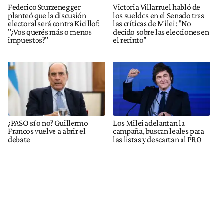
Federico Sturzenegger
Victoria Villarruel habló de
planteó que la discusión
los sueldos en el Senado tras
electoral será contra Kicillof:
las críticas de Milei: "No
"¿Vos querés más o menos
decido sobre las elecciones en
impuestos?"
el recinto"
¿PASO sí o no? Guillermo
Los Milei adelantan la
Francos vuelve a abrir el
campaña, buscan leales para
debate
las listas y descartan al PRO