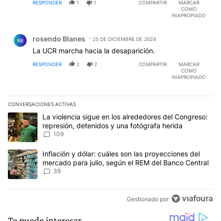
RESPONDER
1
1
COMPARTIR
MARCAR
COMO
INAPROPIADO
Comentario de rosendo Blanes.
rosendo Blanes
25 DE DICIEMBRE DE 2024
RB
La UCR marcha hacia la desaparición.
RESPONDER
2
2
COMPARTIR
MARCAR
COMO
INAPROPIADO
CONVERSACIONES ACTIVAS
Este listado muestra los artículos con más comentarios en los últim
Un artículo de tendencia con el título "La violencia sigue en los 
La violencia sigue en los alrededores del Congreso:
represión, detenidos y una fotógrafa herida
109
Un artículo de tendencia con el título "Inflación y dólar: cuáles 
Inflación y dólar: cuáles son las proyecciones del
mercado para julio, según el REM del Banco Central
39
Gestionado por