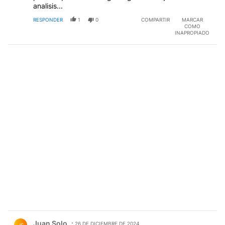
analisis...
RESPONDER
1
0
COMPARTIR
MARCAR
COMO
INAPROPIADO
Comentario de Juan Solo.
Juan Solo
26 DE DICIEMBRE DE 2024
JS