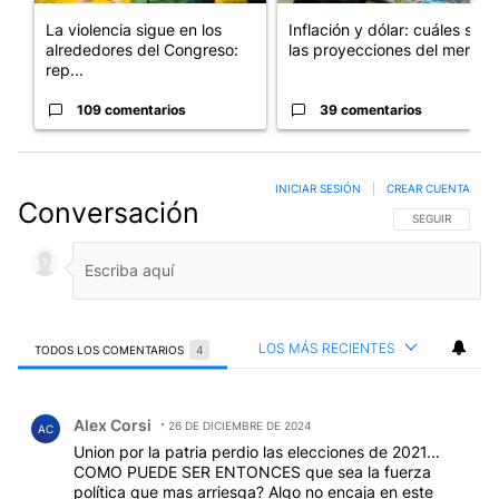
La violencia sigue en los
Inflación y dólar: cuáles son
alrededores del Congreso:
las proyecciones del merc...
rep...
109 comentarios
39 comentarios
INICIAR SESIÓN
|
CREAR CUENTA
Conversación
SIGA ESTA CO
SEGUIR
LOS MÁS RECIENTES
TODOS LOS COMENTARIOS
4
Todos los comentarios
Comentario de Alex Corsi.
Alex Corsi
26 DE DICIEMBRE DE 2024
AC
Union por la patria perdio las elecciones de 2021...
COMO PUEDE SER ENTONCES que sea la fuerza
política que mas arriesga? Algo no encaja en este