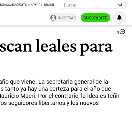
ICIAS
CARAS
EXITOÍNA
PERFIL BRASIL
INGRESAR
SUSCRIBITE
4
|
scan leales para
AF
año que viene. La secretaria general de la
s tanto ya hay una certeza para el año que
uricio Macri. Por el contrario, la idea es teñir
los seguidores libertarios y los nuevos