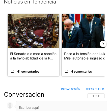
Noticias en Tendencia
Este listado muestra los artículos con más comentarios en los últim
Un artículo de tendencia con el título "El Senado dio media san
Un artículo de tendencia con el
El Senado dio media sanción
Pese a la tensión con Lula,
a la Inviolabilidad de la P...
Milei autorizó el ingreso d...
41 comentarios
4 comentarios
INICIAR SESIÓN
|
CREAR CUENTA
Conversación
SIGA ESTA CO
SEGUIR