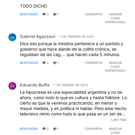
TODO DICHO
RESPONDER
3
1
COMPARTIR
MARCAR
COMO
INAPROPIADO
Comentario de Gabriel Agazzoni.
Gabriel Agazzoni
1 DE FEBRERO DE 2023
GA
Dice eso porque la ministra pertenece a un partido y
gobierno que hace alarde de la colitis crónica, se
regodean de las cag.... que hacen cada 5 minutos.
RESPONDER
4
1
COMPARTIR
MARCAR
COMO
INAPROPIADO
Comentario de Eduardo Buffa.
Eduardo Buffa
1 DE FEBRERO DE 2023
EB
La hipocresía es una especialidad argentina y no de
ahora, como todo lo que es cultura y hasta folklore. Lo
cierto es que la venimos practicando, en menor o
mayor medida, y en política ni hablar. Pero este hecho
televisivo nimio como todo lo que pasa en un set de
TV, lleva a una Ministro (no Ministra) de la Mujer
Leer mas
(absurdo si lo hay) a proponer algo de su nivel
RESPONDER
2
1
COMPARTIR
MARCAR
intelectual: dejemos de ocultar la menstruación. No
COMO