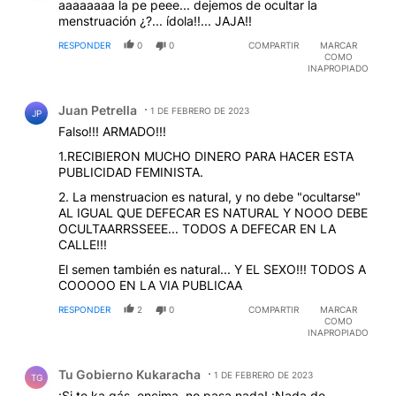
aaaaaaaa la pe peee... dejemos de ocultar la
menstruación ¿?... ídola!!... JAJA!!
RESPONDER
0
0
COMPARTIR
MARCAR
COMO
INAPROPIADO
Comentario de Juan Petrella.
Juan Petrella
1 DE FEBRERO DE 2023
JP
Falso!!! ARMADO!!!
1.RECIBIERON MUCHO DINERO PARA HACER ESTA
PUBLICIDAD FEMINISTA.
2. La menstruacion es natural, y no debe "ocultarse"
AL IGUAL QUE DEFECAR ES NATURAL Y NOOO DEBE
OCULTAARRSSEEE... TODOS A DEFECAR EN LA
CALLE!!!
El semen también es natural... Y EL SEXO!!! TODOS A
COOOOO EN LA VIA PUBLICAA
RESPONDER
2
0
COMPARTIR
MARCAR
COMO
INAPROPIADO
Comentario de Tu Gobierno Kukaracha.
Tu Gobierno Kukaracha
1 DE FEBRERO DE 2023
TG
¡Si te ka gás, encima, no pasa nada! ¡Nada de