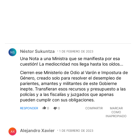
Comentario de Néstor Sukuntza.
Néstor Sukuntza
1 DE FEBRERO DE 2023
NS
Una Nota a una Ministra que se manifiesta por esa
cuestión! La mediocridad nos llega hasta los oídos...
Cierren ese Ministerio de Odio al Varón e Impostura de
Género, creado solo para resolver el desempleo de
parientes, amantes y militantes de este Gobierne
inepte. Transfieran esos recursos y presupuesto a las
policías y a las fiscalías y juzgados que apenas
pueden cumplir con sus obligaciones.
RESPONDER
0
0
COMPARTIR
MARCAR
COMO
INAPROPIADO
Comentario de Alejandro Xavier.
Alejandro Xavier
1 DE FEBRERO DE 2023
AX