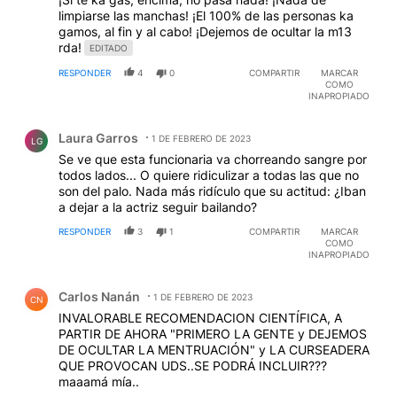
limpiarse las manchas! ¡El 100% de las personas ka
gamos, al fin y al cabo! ¡Dejemos de ocultar la m13
rda!
EDITADO
RESPONDER
4
0
COMPARTIR
MARCAR
COMO
INAPROPIADO
Comentario de Laura Garros.
Laura Garros
1 DE FEBRERO DE 2023
LG
Se ve que esta funcionaria va chorreando sangre por
todos lados... O quiere ridiculizar a todas las que no
son del palo. Nada más ridículo que su actitud: ¿Iban
a dejar a la actriz seguir bailando?
RESPONDER
3
1
COMPARTIR
MARCAR
COMO
INAPROPIADO
Comentario de Carlos Nanán.
Carlos Nanán
1 DE FEBRERO DE 2023
CN
INVALORABLE RECOMENDACION CIENTÍFICA, A
PARTIR DE AHORA "PRIMERO LA GENTE y DEJEMOS
DE OCULTAR LA MENTRUACIÓN" y LA CURSEADERA
QUE PROVOCAN UDS..SE PODRÁ INCLUIR???
maaamá mía..