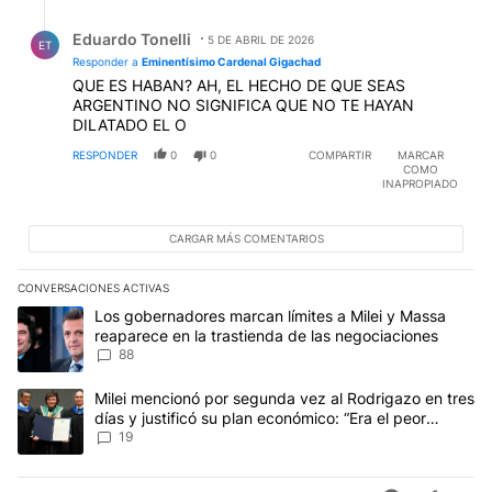
Respuesta de Eduardo Tonelli.
Eduardo Tonelli
5 DE ABRIL DE 2026
ET
Responder a
Eminentísimo Cardenal Gigachad
QUE ES HABAN? AH, EL HECHO DE QUE SEAS
ARGENTINO NO SIGNIFICA QUE NO TE HAYAN
DILATADO EL O
RESPONDER
0
0
COMPARTIR
MARCAR
COMO
INAPROPIADO
CARGAR MÁS COMENTARIOS
CONVERSACIONES ACTIVAS
Este listado muestra los artículos con más comentarios en los últim
Un artículo de tendencia con el título "Los gobernadores marcan l
Los gobernadores marcan límites a Milei y Massa
reaparece en la trastienda de las negociaciones
88
Un artículo de tendencia con el título "Milei mencionó por segunda
Milei mencionó por segunda vez al Rodrigazo en tres
días y justificó su plan económico: “Era el peor
escenario posible”
19