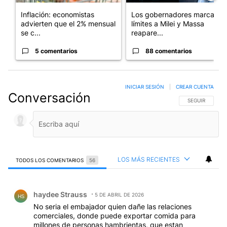
Inflación: economistas
Los gobernadores marcan
advierten que el 2% mensual
límites a Milei y Massa
se c...
reapare...
5 comentarios
88 comentarios
INICIAR SESIÓN
|
CREAR CUENTA
Conversación
SIGA ESTA CO
SEGUIR
LOS MÁS RECIENTES
TODOS LOS COMENTARIOS
56
Todos los comentarios
Comentario de haydee Strauss.
haydee Strauss
5 DE ABRIL DE 2026
HS
No seria el embajador quien dañe las relaciones
comerciales, donde puede exportar comida para
millones de personas hambrientas, que estan