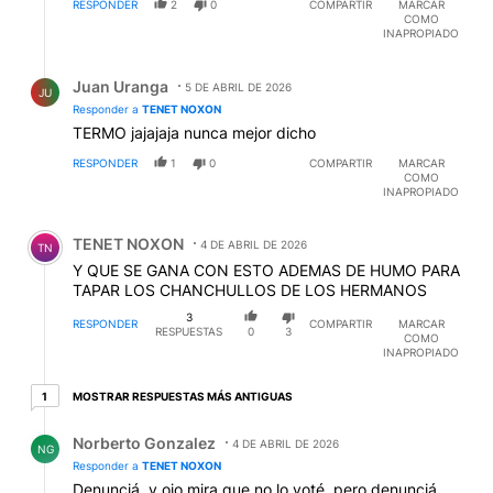
RESPONDER
2
0
COMPARTIR
MARCAR
COMO
INAPROPIADO
Respuesta de Juan Uranga.
Juan Uranga
5 DE ABRIL DE 2026
JU
Responder a
TENET NOXON
TERMO jajajaja nunca mejor dicho
RESPONDER
1
0
COMPARTIR
MARCAR
COMO
INAPROPIADO
Comentario de TENET NOXON.
TENET NOXON
4 DE ABRIL DE 2026
TN
Y QUE SE GANA CON ESTO ADEMAS DE HUMO PARA
TAPAR LOS CHANCHULLOS DE LOS HERMANOS
3
RESPONDER
COMPARTIR
MARCAR
RESPUESTAS
0
3
COMO
INAPROPIADO
1 respuesta más antiguas
MOSTRAR RESPUESTAS MÁS ANTIGUAS
1
Respuesta de Norberto Gonzalez.
Norberto Gonzalez
4 DE ABRIL DE 2026
NG
Responder a
TENET NOXON
Denunciá, y ojo mira que no lo voté, pero denunciá