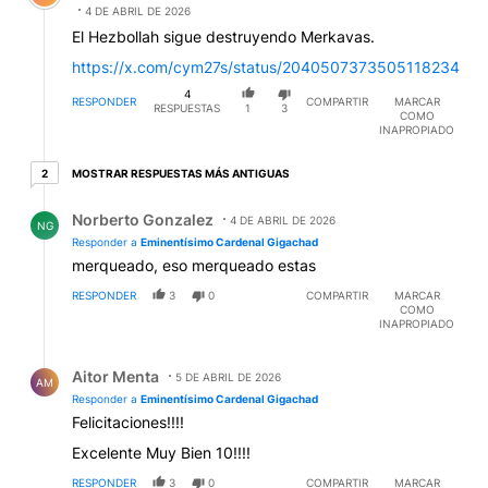
4 DE ABRIL DE 2026
El Hezbollah sigue destruyendo Merkavas.
https://x.com/cym27s/status/2040507373505118234
4
RESPONDER
COMPARTIR
MARCAR
RESPUESTAS
1
3
COMO
INAPROPIADO
2 respuestas más antiguas
MOSTRAR RESPUESTAS MÁS ANTIGUAS
2
Respuesta de Norberto Gonzalez.
Norberto Gonzalez
4 DE ABRIL DE 2026
NG
Responder a
Eminentísimo Cardenal Gigachad
merqueado, eso merqueado estas
RESPONDER
3
0
COMPARTIR
MARCAR
COMO
INAPROPIADO
Respuesta de Aitor Menta.
Aitor Menta
5 DE ABRIL DE 2026
AM
Responder a
Eminentísimo Cardenal Gigachad
Felicitaciones!!!!
Excelente Muy Bien 10!!!!
RESPONDER
3
0
COMPARTIR
MARCAR