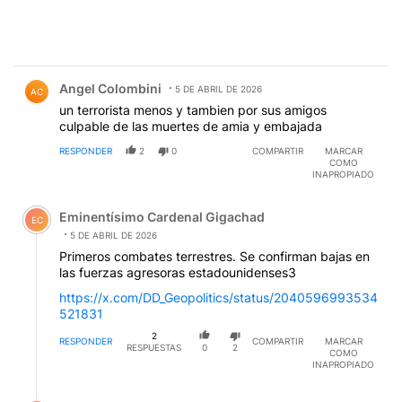
Comentario de Angel Colombini.
Angel Colombini
5 DE ABRIL DE 2026
AC
un terrorista menos y tambien por sus amigos
culpable de las muertes de amia y embajada
RESPONDER
2
0
COMPARTIR
MARCAR
COMO
INAPROPIADO
Comentario de Eminentísimo Cardenal Gigachad.
Eminentísimo Cardenal Gigachad
EC
5 DE ABRIL DE 2026
Primeros combates terrestres. Se confirman bajas en
las fuerzas agresoras estadounidenses3
https://x.com/DD_Geopolitics/status/2040596993534
521831
2
RESPONDER
COMPARTIR
MARCAR
RESPUESTAS
0
2
COMO
INAPROPIADO
Respuesta de Eminentísimo Cardenal Gigachad.