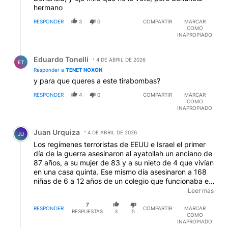
hermano
RESPONDER
3
0
COMPARTIR
MARCAR
COMO
INAPROPIADO
Respuesta de Eduardo Tonelli.
Eduardo Tonelli
4 DE ABRIL DE 2026
ET
Responder a
TENET NOXON
y para que queres a este tirabombas?
RESPONDER
4
0
COMPARTIR
MARCAR
COMO
INAPROPIADO
Comentario de Juan Urquiza.
Juan Urquiza
4 DE ABRIL DE 2026
JU
Los regímenes terroristas de EEUU e Israel el primer
día de la guerra asesinaron al ayatollah un anciano de
87 años, a su mujer de 83 y a su nieto de 4 que vivían
en una casa quinta. Ese mismo día asesinaron a 168
niñas de 6 a 12 años de un colegio que funcionaba en
ese lugar desde hacia mas de una década, tiraron un
Leer mas
misil y a los cuarenta minutos tiraron un segundo misil
7
que prendió fuego vivas a las niñas que solo pudieron
RESPONDER
COMPARTIR
MARCAR
RESPUESTAS
3
5
COMO
ser identificada por su ADN. Tambien ese primer día
INAPROPIADO
los terroristas genocidas atacaron un estadio de