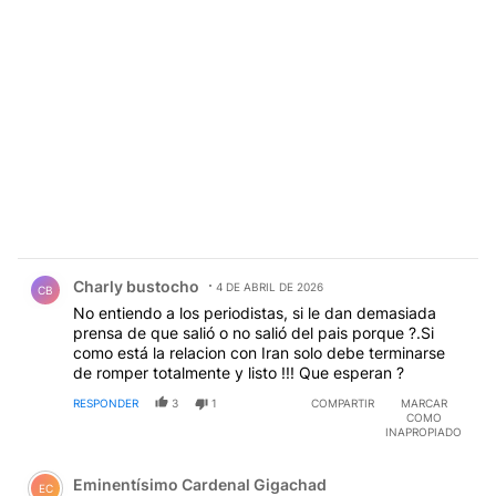
Comentario de Charly bustocho.
Charly bustocho
4 DE ABRIL DE 2026
CB
No entiendo a los periodistas, si le dan demasiada
prensa de que salió o no salió del pais porque ?.Si
como está la relacion con Iran solo debe terminarse
de romper totalmente y listo !!! Que esperan ?
RESPONDER
3
1
COMPARTIR
MARCAR
COMO
INAPROPIADO
Comentario de Eminentísimo Cardenal Gigachad.
Eminentísimo Cardenal Gigachad
EC