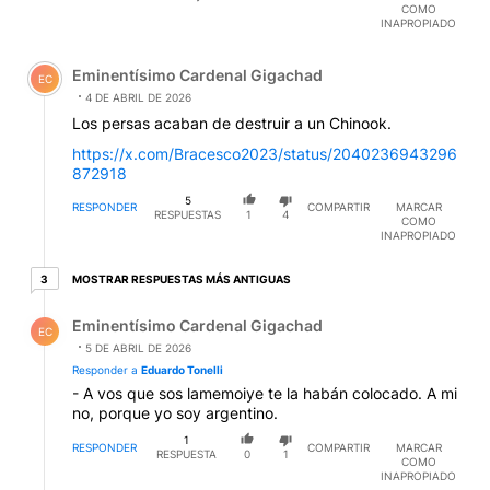
COMO
INAPROPIADO
Comentario de Eminentísimo Cardenal Gigachad.
Eminentísimo Cardenal Gigachad
EC
4 DE ABRIL DE 2026
Los persas acaban de destruir a un Chinook.
https://x.com/Bracesco2023/status/2040236943296
872918
5
RESPONDER
COMPARTIR
MARCAR
RESPUESTAS
1
4
COMO
INAPROPIADO
3 respuestas más antiguas
MOSTRAR RESPUESTAS MÁS ANTIGUAS
3
Respuesta de Eminentísimo Cardenal Gigachad.
Eminentísimo Cardenal Gigachad
EC
5 DE ABRIL DE 2026
Responder a
Eduardo Tonelli
- A vos que sos lamemoiye te la habán colocado. A mi
no, porque yo soy argentino.
1
RESPONDER
COMPARTIR
MARCAR
RESPUESTA
0
1
COMO
INAPROPIADO