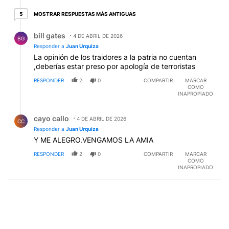
basketball abarrotado de gente y allí asesinaron a 21
5 respuestas más antiguas
MOSTRAR RESPUESTAS MÁS ANTIGUAS
5
personas, la mayoría adolescentes mujeres miembros
de los equipos que estaban jugando. Estos terroristas
Respuesta de bill gates.
bill gates
asesinos de EEUU e Israel son los que el gobierno ha
4 DE ABRIL DE 2026
BG
elegido como nuestros aliados. Me es imposible en mi
Responder a
Juan Urquiza
razonamiento comprender que la Argentina apoye
La opinión de los traidores a la patria no cuentan
semejante barbarie.
,deberías estar preso por apología de terroristas
RESPONDER
2
0
COMPARTIR
MARCAR
COMO
INAPROPIADO
Respuesta de cayo callo.
cayo callo
4 DE ABRIL DE 2026
CC
Responder a
Juan Urquiza
Y ME ALEGRO.VENGAMOS LA AMIA
RESPONDER
2
0
COMPARTIR
MARCAR
COMO
INAPROPIADO