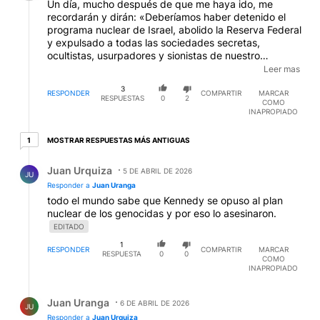
Un día, mucho después de que me haya ido, me
recordarán y dirán: «Deberíamos haber detenido el
programa nuclear de Israel, abolido la Reserva Federal
y expulsado a todas las sociedades secretas,
ocultistas, usurpadores y sionistas de nuestro
maravilloso país para que lo siguiera siéndolo». Pero
Leer mas
nunca es demasiado tarde, recuérdenlo. John F.
3
Kennedy
RESPONDER
COMPARTIR
MARCAR
EDITADO
RESPUESTAS
0
2
COMO
INAPROPIADO
1 respuesta más antiguas
MOSTRAR RESPUESTAS MÁS ANTIGUAS
1
Respuesta de Juan Urquiza.
Juan Urquiza
5 DE ABRIL DE 2026
JU
Responder a
Juan Uranga
todo el mundo sabe que Kennedy se opuso al plan
nuclear de los genocidas y por eso lo asesinaron.
EDITADO
1
RESPONDER
COMPARTIR
MARCAR
RESPUESTA
0
0
COMO
INAPROPIADO
Respuesta de Juan Uranga.
Juan Uranga
6 DE ABRIL DE 2026
JU
Responder a
Juan Urquiza