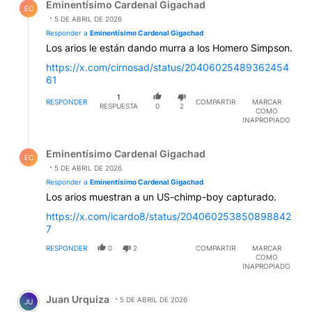
Eminentísimo Cardenal Gigachad
EC
5 DE ABRIL DE 2026
Responder a
Eminentísimo Cardenal Gigachad
Los arios le están dando murra a los Homero Simpson.
https://x.com/cirnosad/status/20406025489362454
61
1
RESPONDER
COMPARTIR
MARCAR
RESPUESTA
0
2
COMO
INAPROPIADO
Respuesta de Eminentísimo Cardenal Gigachad.
Eminentísimo Cardenal Gigachad
EC
5 DE ABRIL DE 2026
Responder a
Eminentísimo Cardenal Gigachad
Los arios muestran a un US-chimp-boy capturado.
https://x.com/icardo8/status/204060253850898842
7
RESPONDER
0
2
COMPARTIR
MARCAR
COMO
INAPROPIADO
Comentario de Juan Urquiza.
Juan Urquiza
5 DE ABRIL DE 2026
JU