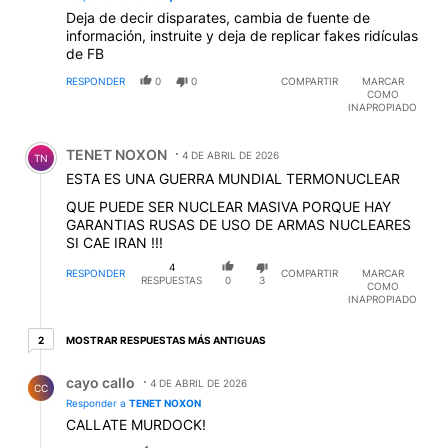
Deja de decir disparates, cambia de fuente de
información, instruite y deja de replicar fakes ridículas
de FB
RESPONDER
0
0
COMPARTIR
MARCAR
COMO
INAPROPIADO
Comentario de TENET NOXON.
TENET NOXON
4 DE ABRIL DE 2026
TN
ESTA ES UNA GUERRA MUNDIAL TERMONUCLEAR
QUE PUEDE SER NUCLEAR MASIVA PORQUE HAY
GARANTIAS RUSAS DE USO DE ARMAS NUCLEARES
SI CAE IRAN !!!
4
RESPONDER
COMPARTIR
MARCAR
RESPUESTAS
0
3
COMO
INAPROPIADO
2 respuestas más antiguas
MOSTRAR RESPUESTAS MÁS ANTIGUAS
2
Respuesta de cayo callo.
cayo callo
4 DE ABRIL DE 2026
CC
Responder a
TENET NOXON
CALLATE MURDOCK!