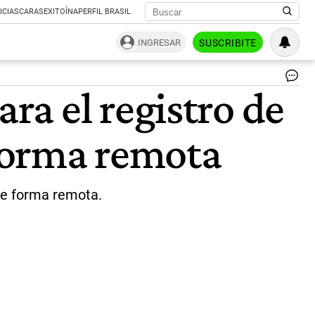
ICIAS
CARAS
EXITOÍNA
PERFIL BRASIL
INGRESAR
SUSCRIBITE
Fi
a el registro de
dig
|
Fre
 forma remota
 de forma remota.