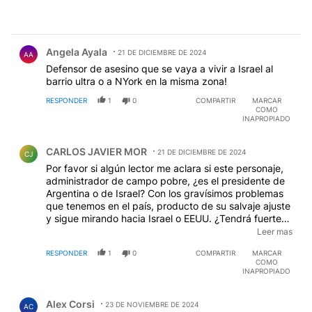
Comentario de Angela Ayala.
Angela Ayala
21 DE DICIEMBRE DE 2024
AA
Defensor de asesino que se vaya a vivir a Israel al
barrio ultra o a NYork en la misma zona!
RESPONDER
1
0
COMPARTIR
MARCAR
COMO
INAPROPIADO
Comentario de CARLOS JAVIER MOR.
CARLOS JAVIER MOR
21 DE DICIEMBRE DE 2024
CJ
Por favor si algún lector me aclara si este personaje,
administrador de campo pobre, ¿es el presidente de
Argentina o de Israel? Con los gravísimos problemas
que tenemos en el país, producto de su salvaje ajuste
y sigue mirando hacia Israel o EEUU. ¿Tendrá fuertes
inversiones con sus ministros y seguidores mas
Leer mas
inmediatos en esos países, QUE LOS DEFIENDE
RESPONDER
1
0
COMPARTIR
MARCAR
TANTO? Aman tanto la patria que ¿nadie puede llegar
COMO
a la verdad de sus supuestos negocios?
INAPROPIADO
Comentario de Alex Corsi.
Alex Corsi
23 DE NOVIEMBRE DE 2024
AC