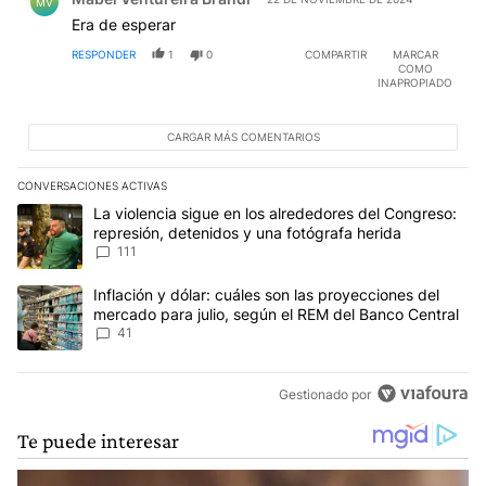
MV
Era de esperar
RESPONDER
1
0
COMPARTIR
MARCAR
COMO
INAPROPIADO
CARGAR MÁS COMENTARIOS
CONVERSACIONES ACTIVAS
Este listado muestra los artículos con más comentarios en los últim
Un artículo de tendencia con el título "La violencia sigue en los 
La violencia sigue en los alrededores del Congreso:
represión, detenidos y una fotógrafa herida
111
Un artículo de tendencia con el título "Inflación y dólar: cuáles 
Inflación y dólar: cuáles son las proyecciones del
mercado para julio, según el REM del Banco Central
41
Gestionado por