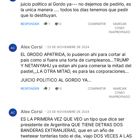
juicio politico al Gordo ya--- no dejemos de pedirlo, es
la unica manera .... todos los dias tenemos que pedir
que lo destituyan.
RESPONDER
1
0
COMPARTIR
MARCAR
COMO
INAPROPIADO
Comentario de Alex Corsi.
Alex Corsi
23 DE NOVIEMBRE DE 2024
AC
EL GRODO APATRIDA, lo pusieron ahi para cortar al
pais como si fuera una torta de cumpleanos...TRUMP
Y NETANYAHU ya estan ahi para comerse la mitad del
pastel,,,LA OTRA MITAD, es para las corporaciones...
JUICIO POLITICO AL GORDO YA...
RESPONDER
2
0
COMPARTIR
MARCAR
COMO
INAPROPIADO
Comentario de Alex Corsi.
Alex Corsi
23 DE NOVIEMBRE DE 2024
AC
ES LA PRIMERA VEZ QUE VEO un tipo que dice ser
presidente de Argentina QUE TIENE DETRAS DOS
BANDERAS EXTRANJERAS, que en un año de
tweteear tonterias todo el dia, viajo DOS VECES A LAS