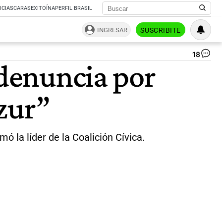
ICIAS
CARAS
EXITOÍNA
PERFIL BRASIL
INGRESAR
SUSCRIBITE
18
Eli
 denuncia por
Car
y
Lu
zur”
Ma
|
Ce
Per
ó la líder de la Coalición Cívica.