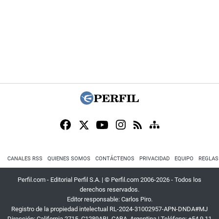
CANALES RSS
QUIENES SOMOS
CONTÁCTENOS
PRIVACIDAD
EQUIPO
REGLAS
Perfil.com - Editorial Perfil S.A.
| © Perfil.com 2006-2026 - Todos los
derechos reservados.
Editor responsable: Carlos Piro.
Registro de la propiedad intelectual RL-2024-31002957-APN-DNDA#MJ
Dirección:
California 2715
,
C1289ABI
,
CABA, Argentina
| Teléfono:
+54 9 11