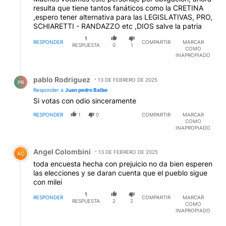
resulta que tiene tantos fanáticos como la CRETINA
,espero tener alternativa para las LEGISLATIVAS, PRO,
SCHIARETTI - RANDAZZO etc ,DIOS salve la patria
1
RESPONDER
COMPARTIR
MARCAR
RESPUESTA
0
1
COMO
INAPROPIADO
Respuesta de pablo Rodriguez.
pablo Rodriguez
13 DE FEBRERO DE 2025
PR
Responder a
Juan pedro Balbo
Si votas con odio sinceramente
RESPONDER
1
0
COMPARTIR
MARCAR
COMO
INAPROPIADO
Comentario de Angel Colombini.
Angel Colombini
13 DE FEBRERO DE 2025
AC
toda encuesta hecha con prejuicio no da bien esperen
las elecciones y se daran cuenta que el pueblo sigue
con milei
1
RESPONDER
COMPARTIR
MARCAR
RESPUESTA
2
2
COMO
INAPROPIADO