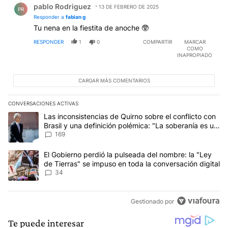
pablo Rodriguez
13 DE FEBRERO DE 2025
PR
Responder a
fabian g
Tu nena en la fiestita de anoche 🥸
RESPONDER
1
0
COMPARTIR
MARCAR
COMO
INAPROPIADO
CARGAR MÁS COMENTARIOS
CONVERSACIONES ACTIVAS
Este listado muestra los artículos con más comentarios en los últim
Un artículo de tendencia con el título "Las inconsistencias de Qui
Las inconsistencias de Quirno sobre el conflicto con
Brasil y una definición polémica: "La soberanía es un
concepto antiguo"
169
Un artículo de tendencia con el título "El Gobierno perdió la puls
El Gobierno perdió la pulseada del nombre: la "Ley
de Tierras" se impuso en toda la conversación digital
34
Gestionado por