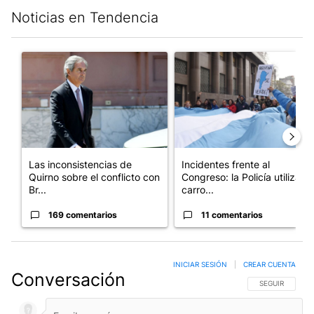
Noticias en Tendencia
Este listado muestra los artículos con más comentarios en los últim
Un artículo de tendencia con el título "Las inconsistencias de Q
Un artículo de tendencia con el
Las inconsistencias de
Incidentes frente al
Quirno sobre el conflicto con
Congreso: la Policía utiliza
Br...
carro...
169 comentarios
11 comentarios
INICIAR SESIÓN
|
CREAR CUENTA
Conversación
SIGA ESTA CO
SEGUIR