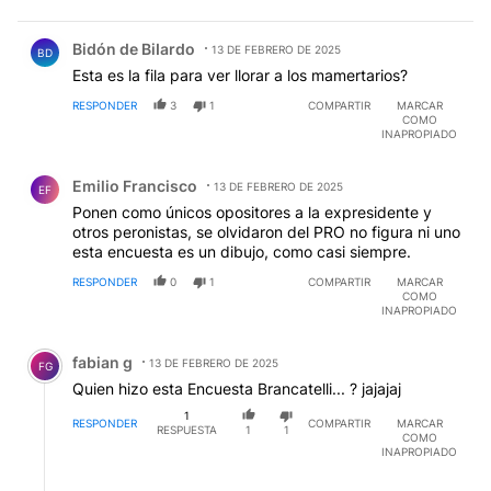
Comentario de Bidón de BiIardo.
Bidón de BiIardo
13 DE FEBRERO DE 2025
BD
Esta es la fila para ver llorar a los mamertarios?
RESPONDER
3
1
COMPARTIR
MARCAR
COMO
INAPROPIADO
Comentario de Emilio Francisco.
Emilio Francisco
13 DE FEBRERO DE 2025
EF
Ponen como únicos opositores a la expresidente y
otros peronistas, se olvidaron del PRO no figura ni uno
esta encuesta es un dibujo, como casi siempre.
RESPONDER
0
1
COMPARTIR
MARCAR
COMO
INAPROPIADO
Comentario de fabian g.
fabian g
13 DE FEBRERO DE 2025
FG
Quien hizo esta Encuesta Brancatelli... ? jajajaj
1
RESPONDER
COMPARTIR
MARCAR
RESPUESTA
1
1
COMO
INAPROPIADO
Respuesta de pablo Rodriguez.