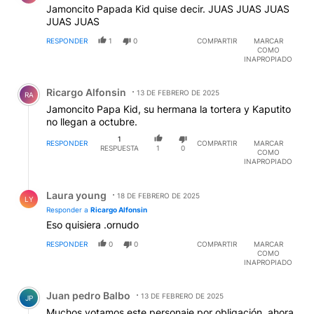
Jamoncito Papada Kid quise decir. JUAS JUAS JUAS
JUAS JUAS
RESPONDER
1
0
COMPARTIR
MARCAR
COMO
INAPROPIADO
Comentario de Ricargo Alfonsin.
Ricargo Alfonsin
13 DE FEBRERO DE 2025
RA
Jamoncito Papa Kid, su hermana la tortera y Kaputito
no llegan a octubre.
1
RESPONDER
COMPARTIR
MARCAR
RESPUESTA
1
0
COMO
INAPROPIADO
Respuesta de Laura young.
Laura young
18 DE FEBRERO DE 2025
LY
Responder a
Ricargo Alfonsin
Eso quisiera .ornudo
RESPONDER
0
0
COMPARTIR
MARCAR
COMO
INAPROPIADO
Comentario de Juan pedro Balbo.
Juan pedro Balbo
13 DE FEBRERO DE 2025
JP
Muchos votamos este personaje por obligación, ahora