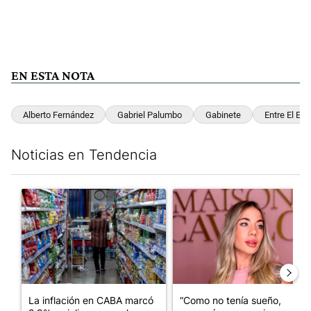
EN ESTA NOTA
Alberto Fernández
Gabriel Palumbo
Gabinete
Entre El Equ
Noticias en Tendencia
Este listado muestra los artículos con más comentarios en los últim
Un artículo de tendencia con el título "La inflación en CABA m
Un artículo de tendencia con 
La inflación en CABA marcó
“Como no tenía sueño,