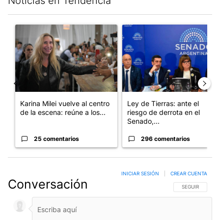
Noticias en Tendencia
Este listado muestra los artículos con más comentarios en los últim
Un artículo de tendencia con el título "Karina Milei vuelve al c
Un artículo de tendencia con e
Karina Milei vuelve al centro
Ley de Tierras: ante el
de la escena: reúne a los...
riesgo de derrota en el
Senado,...
25 comentarios
296 comentarios
INICIAR SESIÓN
|
CREAR CUENTA
Conversación
SIGA ESTA CO
SEGUIR