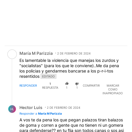
Comentario de María M Parizzia.
María M Parizzia
2 DE FEBRERO DE 2024
MM
Es lamentable la violencia que manejas los zurdos y
"socialistas" (para los que le conviene)..Me da pena
los policias y gendarmes bancarse a los p-r-i-tos
resentidos
EDITADO
1
RESPONDER
COMPARTIR
MARCAR
RESPUESTA
1
1
COMO
INAPROPIADO
Respuesta de Hector Luis.
Hector Luis
2 DE FEBRERO DE 2024
HL
Responder a
María M Parizzia
A vos te da pena los que pegan palazos tiran balazos
de goma y corren a gente que no tienen ni un gomera
para defenderse?? en tu flia son todos canas o sos asi