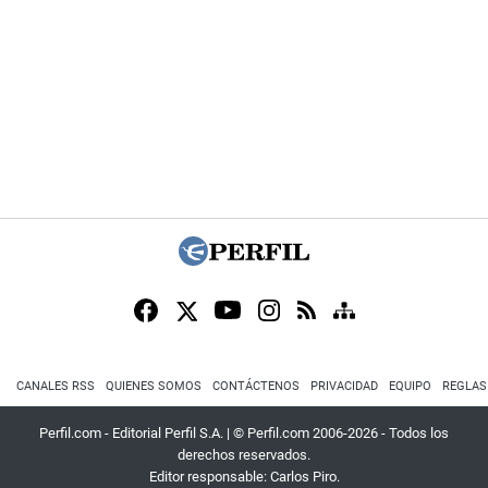
CANALES RSS
QUIENES SOMOS
CONTÁCTENOS
PRIVACIDAD
EQUIPO
REGLAS
Perfil.com - Editorial Perfil S.A.
| © Perfil.com 2006-2026 - Todos los
derechos reservados.
Editor responsable: Carlos Piro.