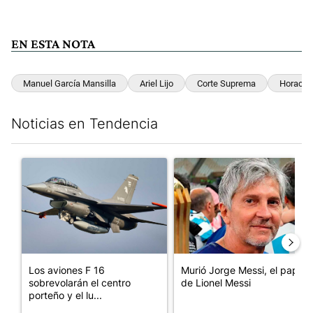
EN ESTA NOTA
Manuel García Mansilla
Ariel Lijo
Corte Suprema
Horacio 
Noticias en Tendencia
Este listado muestra los artículos con más comentarios en los últim
Un artículo de tendencia con el título "Los aviones F 16 sobrevo
Un artículo de tendencia con e
Los aviones F 16
Murió Jorge Messi, el papá
sobrevolarán el centro
de Lionel Messi
porteño y el lu...