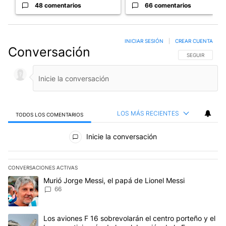
48 comentarios
66 comentarios
INICIAR SESIÓN
|
CREAR CUENTA
Conversación
SIGA ESTA CO
SEGUIR
LOS MÁS RECIENTES
TODOS LOS COMENTARIOS
Todos los comentarios
Inicie la conversación
CONVERSACIONES ACTIVAS
Este listado muestra los artículos con más comentarios en los últim
Un artículo de tendencia con el título "Murió Jorge Messi, el papá
Murió Jorge Messi, el papá de Lionel Messi
66
Un artículo de tendencia con el título "Los aviones F 16 sobrevola
Los aviones F 16 sobrevolarán el centro porteño y el