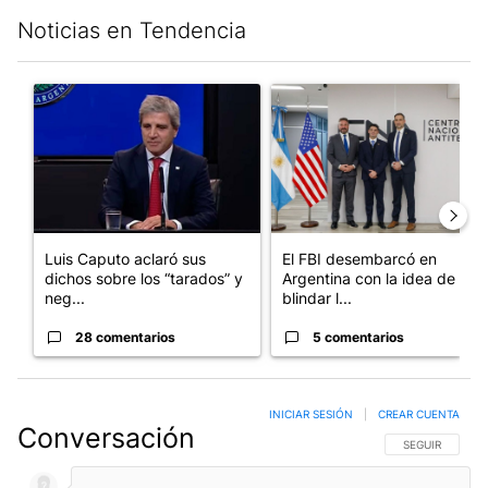
Noticias en Tendencia
Este listado muestra los artículos con más comentarios en los últim
Un artículo de tendencia con el título "Luis Caputo aclaró sus 
Un artículo de tendencia con el
Luis Caputo aclaró sus
El FBI desembarcó en
dichos sobre los “tarados” y
Argentina con la idea de
neg...
blindar l...
28 comentarios
5 comentarios
INICIAR SESIÓN
|
CREAR CUENTA
Conversación
SIGA ESTA CO
SEGUIR