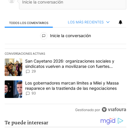
LOS MÁS RECIENTES
TODOS LOS COMENTARIOS
Todos los comentarios
Inicie la conversación
CONVERSACIONES ACTIVAS
Este listado muestra los artículos con más comentarios en los últim
Un artículo de tendencia con el título "San Cayetano 2026: organi
San Cayetano 2026: organizaciones sociales y
sindicatos vuelven a movilizarse con fuertes
reclamos al Gobierno
29
Un artículo de tendencia con el título "Los gobernadores marcan l
Los gobernadores marcan límites a Milei y Massa
reaparece en la trastienda de las negociaciones
93
Gestionado por