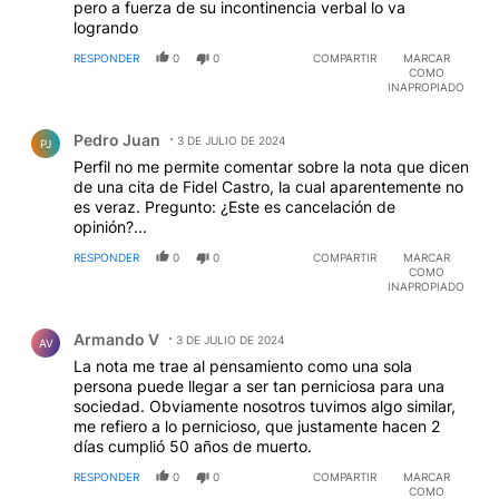
pero a fuerza de su incontinencia verbal lo va
logrando
RESPONDER
0
0
COMPARTIR
MARCAR
COMO
INAPROPIADO
Comentario de Pedro Juan.
Pedro Juan
3 DE JULIO DE 2024
PJ
Perfil no me permite comentar sobre la nota que dicen
de una cita de Fidel Castro, la cual aparentemente no
es veraz. Pregunto: ¿Este es cancelación de
opinión?...
RESPONDER
0
0
COMPARTIR
MARCAR
COMO
INAPROPIADO
Comentario de Armando V.
Armando V
3 DE JULIO DE 2024
AV
La nota me trae al pensamiento como una sola
persona puede llegar a ser tan perniciosa para una
sociedad. Obviamente nosotros tuvimos algo similar,
me refiero a lo pernicioso, que justamente hacen 2
días cumplió 50 años de muerto.
RESPONDER
0
0
COMPARTIR
MARCAR
COMO