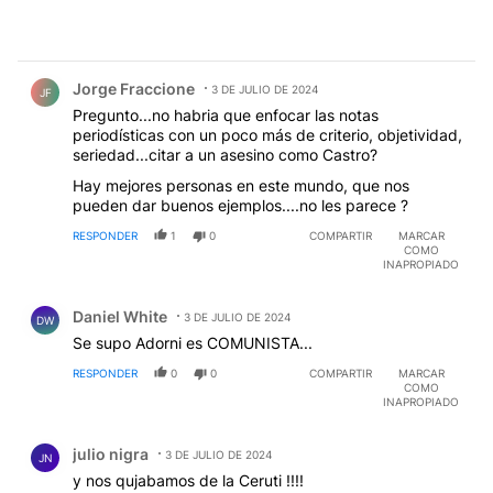
Comentario de Jorge Fraccione.
Jorge Fraccione
3 DE JULIO DE 2024
JF
Pregunto...no habria que enfocar las notas
periodísticas con un poco más de criterio, objetividad,
seriedad...citar a un asesino como Castro?
Hay mejores personas en este mundo, que nos
pueden dar buenos ejemplos....no les parece ?
RESPONDER
1
0
COMPARTIR
MARCAR
COMO
INAPROPIADO
Comentario de Daniel White.
Daniel White
3 DE JULIO DE 2024
DW
Se supo Adorni es COMUNISTA...
RESPONDER
0
0
COMPARTIR
MARCAR
COMO
INAPROPIADO
Comentario de julio nigra.
julio nigra
3 DE JULIO DE 2024
JN
y nos qujabamos de la Ceruti !!!!