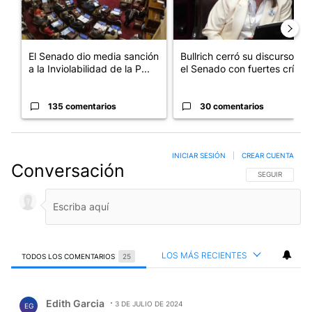
El Senado dio media sanción
Bullrich cerró su discurso en
a la Inviolabilidad de la P...
el Senado con fuertes crí...
135 comentarios
30 comentarios
INICIAR SESIÓN
|
CREAR CUENTA
Conversación
SIGA ESTA CO
SEGUIR
LOS MÁS RECIENTES
TODOS LOS COMENTARIOS
25
Todos los comentarios
Comentario de Edith Garcia.
Edith Garcia
3 DE JULIO DE 2024
EG