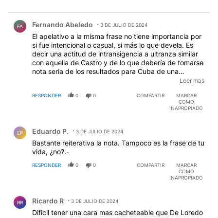
Comentario de Fernando Abeledo.
Fernando Abeledo
3 DE JULIO DE 2024
FA
El apelativo a la misma frase no tiene importancia por
si fue intencional o casual, si más lo que devela. Es
decir una actitud de intransigencia a ultranza similar
con aquella de Castro y de lo que debería de tomarse
nota seria de los resultados para Cuba de una
intransigencia dogmática, hablando tan solo de
Leer mas
economía. Sólo los necios no retroceden nunca no
RESPONDER
0
0
COMPARTIR
MARCAR
tienen fudas, ni reelaboran sus planes
COMO
INAPROPIADO
Comentario de Eduardo P..
Eduardo P.
3 DE JULIO DE 2024
EP
Bastante reiterativa la nota. Tampoco es la frase de tu
vida, ¿no?.-
RESPONDER
0
0
COMPARTIR
MARCAR
COMO
INAPROPIADO
Comentario de Ricardo R.
Ricardo R
3 DE JULIO DE 2024
RR
Dificil tener una cara mas cacheteable que De Loredo