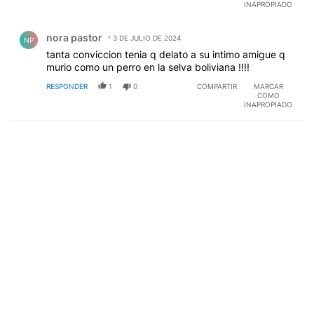
INAPROPIADO
Comentario de nora pastor.
nora pastor
3 DE JULIO DE 2024
NP
tanta conviccion tenia q delato a su intimo amigue q
murio como un perro en la selva boliviana !!!!
RESPONDER
1
0
COMPARTIR
MARCAR
COMO
INAPROPIADO