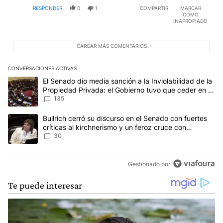
RESPONDER
0
1
COMPARTIR
MARCAR
COMO
INAPROPIADO
CARGAR MÁS COMENTARIOS
CONVERSACIONES ACTIVAS
Este listado muestra los artículos con más comentarios en los últim
Un artículo de tendencia con el título "El Senado dio media sanci
El Senado dio media sanción a la Inviolabilidad de la
Propiedad Privada: el Gobierno tuvo que ceder en la
Ley del Manejo del Fuego
135
Un artículo de tendencia con el título "Bullrich cerró su discurso e
Bullrich cerró su discurso en el Senado con fuertes
críticas al kirchnerismo y un feroz cruce con
Capitanich al que le gritó “¡cállate!”
30
Gestionado por