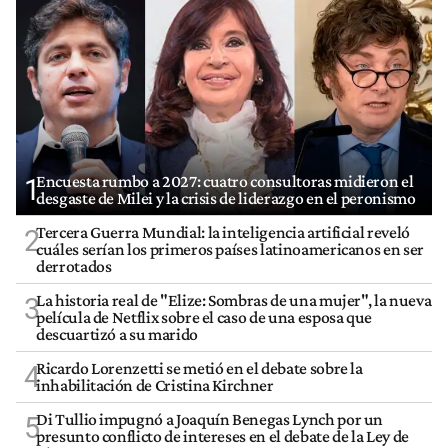
Encuesta rumbo a 2027: cuatro consultoras midieron el
1
desgaste de Milei y la crisis de liderazgo en el peronismo
Tercera Guerra Mundial: la inteligencia artificial reveló
2
cuáles serían los primeros países latinoamericanos en ser
derrotados
La historia real de "Elize: Sombras de una mujer", la nueva
3
película de Netflix sobre el caso de una esposa que
descuartizó a su marido
Ricardo Lorenzetti se metió en el debate sobre la
4
inhabilitación de Cristina Kirchner
Di Tullio impugnó a Joaquín Benegas Lynch por un
5
presunto conflicto de intereses en el debate de la Ley de