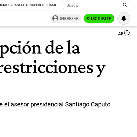
ICIAS
CARAS
EXITOÍNA
PERFIL BRASIL
INGRESAR
SUSCRIBITE
46
Jav
pción de la
Mil
y
Jo
restricciones y
Via
|
Ca
de el asesor presidencial Santiago Caputo