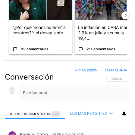
"¿Por qué 'nonoslodieron' a
La inflación en CABA marcó
nosotros?": el desopilante ...
2,9% en julio y acumula
19,4...
23 comentarios
211 comentarios
INICIAR SESIÓN
|
CREAR CUENTA
Conversación
SIGA ESTA CO
SEGUIR
LOS MÁS RECIENTES
TODOS LOS COMENTARIOS
122
Todos los comentarios
Comentario de Rogelio Cotro.
Rogelio Cotro
19 DE MAYO DE 2025