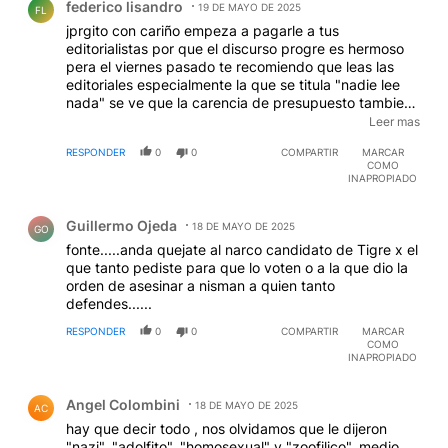
federico lisandro
19 DE MAYO DE 2025
FL
jprgito con cariño empeza a pagarle a tus
editorialistas por que el discurso progre es hermoso
pera el viernes pasado te recomiendo que leas las
editoriales especialmente la que se titula "nadie lee
nada" se ve que la carencia de presupuesto tambien
implica que tampoco le pagues a los redactores ni
Leer mas
editores ni siquiera a los que hacen zocalos, la verdad
RESPONDER
0
0
COMPARTIR
MARCAR
es que dia a dia tu moral y tu etica difieren de tu
COMO
discurso ,tener a un periodista 6 meses sin pagarle el
INAPROPIADO
miserable sueldo de 50 mil pesos por mes habla
Comentario de Guillermo Ojeda.
mucho de la doble vara del progresismo
Guillermo Ojeda
18 DE MAYO DE 2025
GO
fonte.....anda quejate al narco candidato de Tigre x el
que tanto pediste para que lo voten o a la que dio la
orden de asesinar a nisman a quien tanto
defendes......
RESPONDER
0
0
COMPARTIR
MARCAR
COMO
INAPROPIADO
Comentario de Angel Colombini.
Angel Colombini
18 DE MAYO DE 2025
AC
hay que decir todo , nos olvidamos que le dijeron
"nazi", "adolfito", "homosexual" y "zoofilico", medio