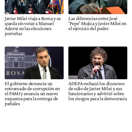
Javier Milei viaja a Roma y se
Las diferencias entre José
queda sin votar a Manuel
'Pepe' Mujica y Javier Milei en
Adorni en las elecciones
el ejercicio del poder
porteñas
El gobierno denuncia un
ADEPA rechazó los discursos
entramado de corrupción en
de odio de Javier Milei y sus
el PAMI y anuncia un nuevo
funcionarios y advirtió sobre
esquema para la entrega de
los riesgos para la democracia
pañales