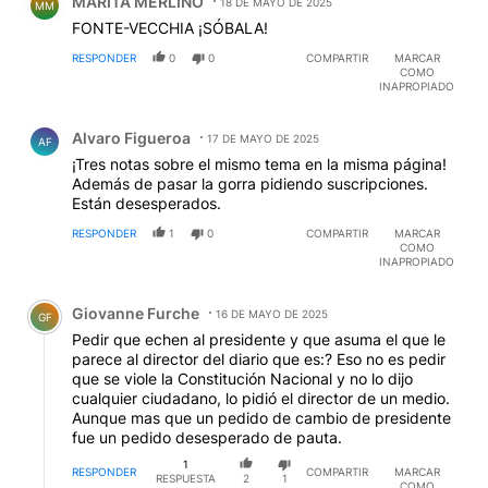
MARITA MERLINO
18 DE MAYO DE 2025
MM
FONTE-VECCHIA ¡SÓBALA!
RESPONDER
0
0
COMPARTIR
MARCAR
COMO
INAPROPIADO
Comentario de Alvaro Figueroa.
Alvaro Figueroa
17 DE MAYO DE 2025
AF
¡Tres notas sobre el mismo tema en la misma página!
Además de pasar la gorra pidiendo suscripciones.
Están desesperados.
RESPONDER
1
0
COMPARTIR
MARCAR
COMO
INAPROPIADO
Comentario de Giovanne Furche.
Giovanne Furche
16 DE MAYO DE 2025
GF
Pedir que echen al presidente y que asuma el que le
parece al director del diario que es:? Eso no es pedir
que se viole la Constitución Nacional y no lo dijo
cualquier ciudadano, lo pidió el director de un medio.
Aunque mas que un pedido de cambio de presidente
fue un pedido desesperado de pauta.
1
RESPONDER
COMPARTIR
MARCAR
RESPUESTA
2
1
COMO