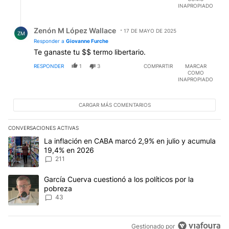
INAPROPIADO
Respuesta de Zenón M López Wallace.
Zenón M López Wallace
17 DE MAYO DE 2025
ZM
Responder a
Giovanne Furche
Te ganaste tu $$ termo libertario.
RESPONDER
1
3
COMPARTIR
MARCAR
COMO
INAPROPIADO
CARGAR MÁS COMENTARIOS
CONVERSACIONES ACTIVAS
Este listado muestra los artículos con más comentarios en los últim
Un artículo de tendencia con el título "La inflación en CABA marc
La inflación en CABA marcó 2,9% en julio y acumula
19,4% en 2026
211
Un artículo de tendencia con el título "García Cuerva cuestionó a 
García Cuerva cuestionó a los políticos por la
pobreza
43
Gestionado por