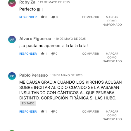
Roby Za
19 DE MAYO DE 2025
RZ
Perfecto ¡¡¡¡¡
RESPONDER
0
0
COMPARTIR
MARCAR
COMO
INAPROPIADO
Comentario de Alvaro Figueroa.
Alvaro Figueroa
19 DE MAYO DE 2025
AF
¡La pauta no aparece la la la la la la!
RESPONDER
1
0
COMPARTIR
MARCAR
COMO
INAPROPIADO
Comentario de Pablo Perasso.
Pablo Perasso
19 DE MAYO DE 2025
PP
ME CAUSA GRACIA CUANDO LOS KIRCHOS ACUSAN
SOBRE INCITAR AL ODIO CUANDO SE LA PASABAN
INSULTANDO CON CÁNTICOS AL QUE PENSABA
DISTINTO. CORRUPCIÓN TIRÁNICA SI LAS HUBO.
EDITADO
RESPONDER
1
0
COMPARTIR
MARCAR
COMO
INAPROPIADO
Comentario de federico lisandro.