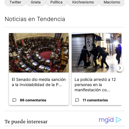
Twitter
Grieta
Política
Kirchnerismo
Macrismo
Noticias en Tendencia
Este listado muestra los artículos con más comentarios en los últim
Un artículo de tendencia con el título "El Senado dio media san
Un artículo de tendencia con e
El Senado dio media sanción
La policía arrestó a 12
a la Inviolabilidad de la P...
personas en la
manifestación co...
86 comentarios
11 comentarios