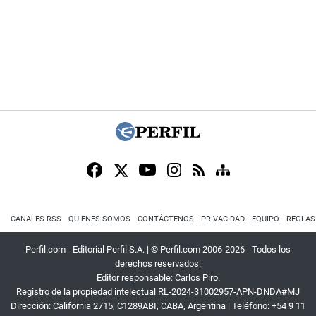
CANALES RSS
QUIENES SOMOS
CONTÁCTENOS
PRIVACIDAD
EQUIPO
REGLAS
Perfil.com - Editorial Perfil S.A.
| © Perfil.com 2006-2026 - Todos los
derechos reservados.
Editor responsable: Carlos Piro.
Registro de la propiedad intelectual RL-2024-31002957-APN-DNDA#MJ
Dirección:
California 2715
,
C1289ABI
,
CABA, Argentina
| Teléfono:
+54 9 11