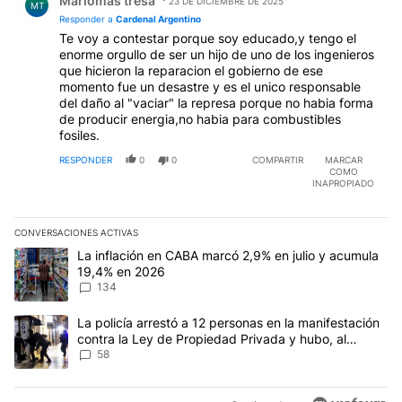
Mariomas tresa
23 DE DICIEMBRE DE 2025
MT
Responder a
Cardenal Argentino
Te voy a contestar porque soy educado,y tengo el
enorme orgullo de ser un hijo de uno de los ingenieros
que hicieron la reparacion el gobierno de ese
momento fue un desastre y es el unico responsable
del daño al "vaciar" la represa porque no habia forma
de producir energia,no habia para combustibles
fosiles.
RESPONDER
0
0
COMPARTIR
MARCAR
COMO
INAPROPIADO
CONVERSACIONES ACTIVAS
Este listado muestra los artículos con más comentarios en los últim
Un artículo de tendencia con el título "La inflación en CABA mar
La inflación en CABA marcó 2,9% en julio y acumula
19,4% en 2026
134
Un artículo de tendencia con el título "La policía arrestó a 12 p
La policía arrestó a 12 personas en la manifestación
contra la Ley de Propiedad Privada y hubo, al
menos, 3 agentes heridos
58