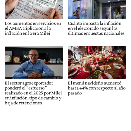
Los aumentos en servicios en
Cuánto impacta la inflación
el AMBA triplicaron a la
en el electorado según las
inflación en la era Milei
últimas encuestas nacionales
El sector agroexportador
El menú navideño aumentó
ponderó el “esfuerzo”
hasta 44% con respecto al año
realizado en el 2025 por Milei
pasado
en inflación, tipo de cambio y
baja de retenciones