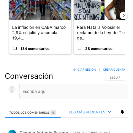
La inflación en CABA marcó
Para Natalia Volosin el
2,9% en julio y acumula
reclamo de la Ley de Tierras
19,4...
ge...
134 comentarios
28 comentarios
INICIAR SESIÓN
|
CREAR CUENTA
Conversación
SIGA ESTA CO
SEGUIR
LOS MÁS RECIENTES
TODOS LOS COMENTARIOS
9
Todos los comentarios
Comentario de Claudio Antonio Barone.
Claudio Antonio Barone
23 DE DICIEMBRE DE 2025