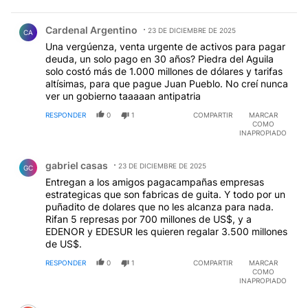
Comentario de Cardenal Argentino.
Cardenal Argentino
23 DE DICIEMBRE DE 2025
CA
Una vergúenza, venta urgente de activos para pagar
deuda, un solo pago en 30 años? Piedra del Aguila
solo costó más de 1.000 millones de dólares y tarifas
altísimas, para que pague Juan Pueblo. No creí nunca
ver un gobierno taaaaan antipatria
RESPONDER
0
1
COMPARTIR
MARCAR
COMO
INAPROPIADO
Comentario de gabriel casas.
gabriel casas
23 DE DICIEMBRE DE 2025
GC
Entregan a los amigos pagacampañas empresas
estrategicas que son fabricas de guita. Y todo por un
puñadito de dolares que no les alcanza para nada.
Rifan 5 represas por 700 millones de US$, y a
EDENOR y EDESUR les quieren regalar 3.500 millones
de US$.
RESPONDER
0
1
COMPARTIR
MARCAR
COMO
INAPROPIADO
Comentario de Julio Cella.