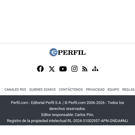
CANALES RSS
QUIENES SOMOS
CONTÁCTENOS
PRIVACIDAD
EQUIPO
REGLAS
Perfil.com - Editorial Perfil S.A.
| © Perfil.com 2006-2026 - Todos los
derechos reservados.
Editor responsable: Carlos Piro.
Registro de la propiedad intelectual RL-2024-31002957-APN-DNDA#MJ
Dirección:
California 2715
,
C1289ABI
,
CABA, Argentina
| Teléfono:
+54 9 11
3453 4567
| E-mail:
atencion@perfil.com