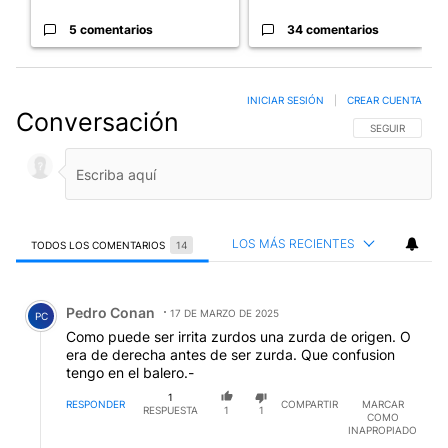
5 comentarios
34 comentarios
INICIAR SESIÓN
|
CREAR CUENTA
Conversación
SIGA ESTA CO
SEGUIR
LOS MÁS RECIENTES
TODOS LOS COMENTARIOS
14
Todos los comentarios
Comentario de Pedro Conan.
Pedro Conan
17 DE MARZO DE 2025
PC
Como puede ser irrita zurdos una zurda de origen. O
era de derecha antes de ser zurda. Que confusion
tengo en el balero.-
1
RESPONDER
COMPARTIR
MARCAR
RESPUESTA
1
1
COMO
INAPROPIADO