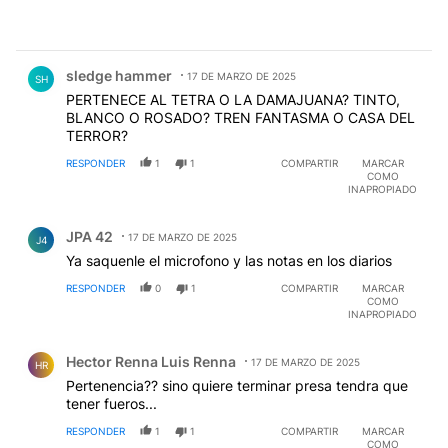
Comentario de sledge hammer.
sledge hammer
17 DE MARZO DE 2025
SH
PERTENECE AL TETRA O LA DAMAJUANA? TINTO,
BLANCO O ROSADO? TREN FANTASMA O CASA DEL
TERROR?
RESPONDER
1
1
COMPARTIR
MARCAR
COMO
INAPROPIADO
Comentario de JPA 42.
JPA 42
17 DE MARZO DE 2025
J4
Ya saquenle el microfono y las notas en los diarios
RESPONDER
0
1
COMPARTIR
MARCAR
COMO
INAPROPIADO
Comentario de Hector Renna Luis Renna.
Hector Renna Luis Renna
17 DE MARZO DE 2025
HR
Pertenencia?? sino quiere terminar presa tendra que
tener fueros...
RESPONDER
1
1
COMPARTIR
MARCAR
COMO