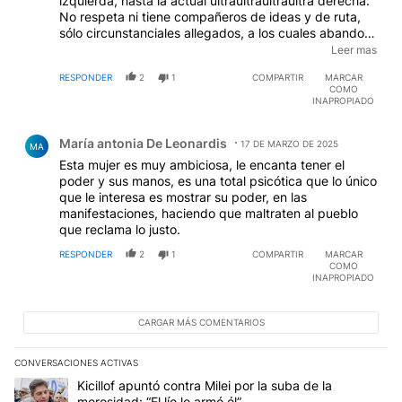
izquierda, hasta la actual ultraultraultraultra derecha.
No respeta ni tiene compañeros de ideas y de ruta,
sólo circunstanciales allegados, a los cuales abandona
en medio de un coro de agravios y descalificaciones.
Leer mas
Claro, cree que siempre va a caer parada. No sabe
RESPONDER
2
1
COMPARTIR
MARCAR
que la suerte es grela...
COMO
INAPROPIADO
Comentario de María antonia De Leonardis.
María antonia De Leonardis
17 DE MARZO DE 2025
MA
Esta mujer es muy ambiciosa, le encanta tener el
poder y sus manos, es una total psicótica que lo único
que le interesa es mostrar su poder, en las
manifestaciones, haciendo que maltraten al pueblo
que reclama lo justo.
RESPONDER
2
1
COMPARTIR
MARCAR
COMO
INAPROPIADO
CARGAR MÁS COMENTARIOS
CONVERSACIONES ACTIVAS
Este listado muestra los artículos con más comentarios en los últim
Un artículo de tendencia con el título "Kicillof apuntó contra Milei 
Kicillof apuntó contra Milei por la suba de la
morosidad: “El lío lo armó él”