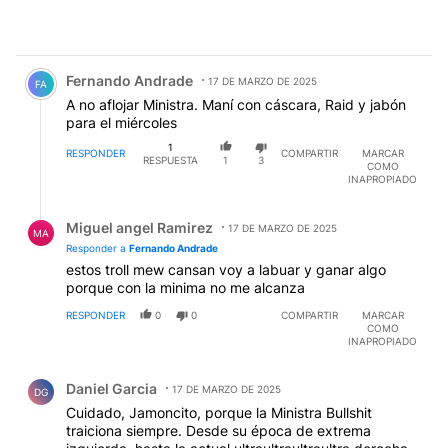
Comentario de Fernando Andrade.
Fernando Andrade
17 DE MARZO DE 2025
FA
A no aflojar Ministra. Maní con cáscara, Raid y jabón
para el miércoles
1
RESPONDER
COMPARTIR
MARCAR
RESPUESTA
1
3
COMO
INAPROPIADO
Respuesta de Miguel angel Ramirez.
Miguel angel Ramirez
17 DE MARZO DE 2025
MA
Responder a
Fernando Andrade
estos troll mew cansan voy a labuar y ganar algo
porque con la minima no me alcanza
RESPONDER
0
0
COMPARTIR
MARCAR
COMO
INAPROPIADO
Comentario de Daniel Garcia.
Daniel Garcia
17 DE MARZO DE 2025
DG
Cuidado, Jamoncito, porque la Ministra Bullshit
traiciona siempre. Desde su época de extrema