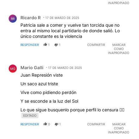
INAPROPIADO
Comentario de Ricardo R.
Ricardo R
17 DE MARZO DE 2025
RR
Patricia sale a comer y vuelve tan torcida que no
entra al mismo local partidario de donde salió. Lo
único constante es la violencia
RESPONDER
1
1
COMPARTIR
MARCAR
COMO
INAPROPIADO
Comentario de Mario Galli.
Mario Galli
17 DE MARZO DE 2025
MG
Juan Represión viste
Un saco azul triste
Vive como pidiendo perdón
Y se esconde a la luz del Sol
Lo que sigue busquenlo porque perfil lo censura 🤷‍♂️
EDITADO
RESPONDER
0
1
COMPARTIR
MARCAR
COMO
INAPROPIADO