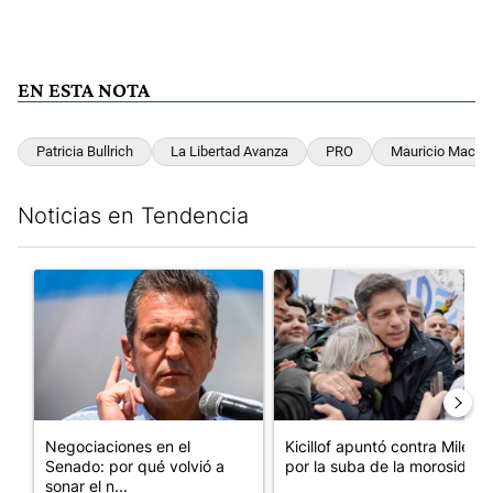
EN ESTA NOTA
Patricia Bullrich
La Libertad Avanza
PRO
Mauricio Macri
Noticias en Tendencia
Este listado muestra los artículos con más comentarios en los últim
Un artículo de tendencia con el título "Negociaciones en el Se
Un artículo de tendencia con el
Negociaciones en el
Kicillof apuntó contra Milei
Senado: por qué volvió a
por la suba de la morosida...
sonar el n...