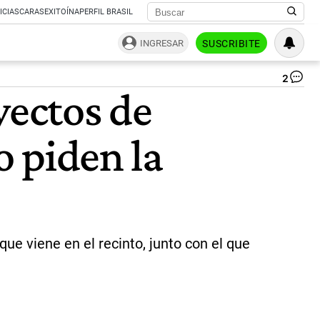
ICIAS
CARAS
EXITOÍNA
PERFIL BRASIL
INGRESAR
SUSCRIBITE
2
Ju
yectos de
Ca
Pa
se
o piden la
po
LA
Lib
Av
|
Ag
Na
e viene en el recinto, junto con el que